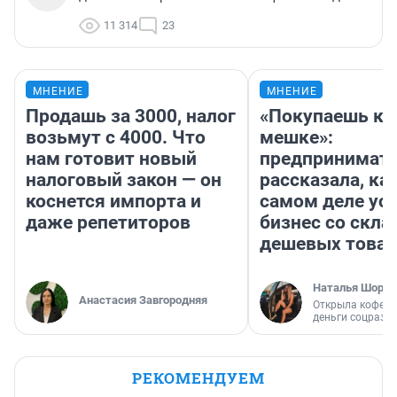
11 314
23
МНЕНИЕ
МНЕНИЕ
Продашь за 3000, налог
«Покупаешь ко
возьмут с 4000. Что
мешке»:
нам готовит новый
предпринимат
налоговый закон — он
рассказала, как
коснется импорта и
самом деле ус
даже репетиторов
бизнес со скл
дешевых това
Наталья Шорох
Анастасия Завгородняя
Открыла кофейн
деньги соцразв
РЕКОМЕНДУЕМ