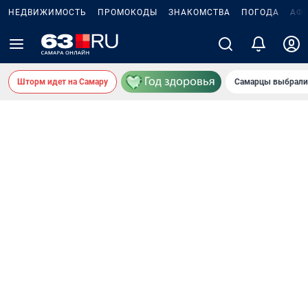
НЕДВИЖИМОСТЬ
ПРОМОКОДЫ
ЗНАКОМСТВА
ПОГОДА
АФ
Шторм идет на Самару
Самарцы выбрали