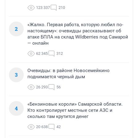
123 337
210
«Жалко. Первая работа, которую любил по-
2
настоящему»: очевидцы рассказывают об
атаке БПЛА на склад Wildberries под Самарой
— онлайн
62 345
312
Очевидцы: в районе Новосемейкино
3
поднимается черный дым
26 293
56
«Бензиновые короли» Самарской области.
4
Кто контролирует местные сети АЗС и
сколько там крутится денег
20 638
42