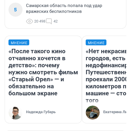
Самарская область попала под удар
5
вражеских беспилотников
20 498
42
МНЕНИЕ
МНЕНИЕ
«После такого кино
«Нет некрасив
отчаянно хочется в
городов, есть
детство»: почему
недофинансиро
нужно смотреть фильм
Путешественн
«Старый Орел» — и
проехали 2000
обязательно на
километров по 
большом экране
машине — стои
того
Надежда Губарь
Екатерина Лит