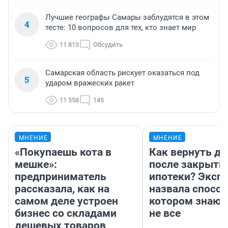
Лучшие географы Самары заблудятся в этом
4
тесте: 10 вопросов для тех, кто знает мир
11 813
Обсудить
Самарская область рискует оказаться под
5
ударом вражеских ракет
11 558
145
МНЕНИЕ
МНЕНИЕ
«Покупаешь кота в
Как вернуть де
мешке»:
после закрыти
предприниматель
ипотеки? Эксп
рассказала, как на
назвала способ
самом деле устроен
котором знают
бизнес со складами
не все
дешевых товаров