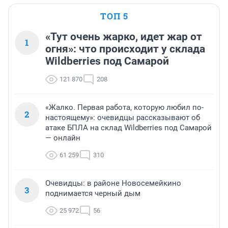
ТОП 5
«Тут очень жарко, идет жар от
1
огня»: что происходит у склада
Wildberries под Самарой
121 870
208
«Жалко. Первая работа, которую любил по-
2
настоящему»: очевидцы рассказывают об
атаке БПЛА на склад Wildberries под Самарой
— онлайн
61 259
310
Очевидцы: в районе Новосемейкино
3
поднимается черный дым
25 972
56