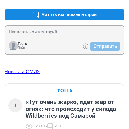
+0
–0
крайнем случае. Надеюсь, за мальчика найдется кому 
сказать слово и не только.
Читать все комментарии
Гость
Отправить
Войти
Новости СМИ2
ТОП 5
«Тут очень жарко, идет жар от
1
огня»: что происходит у склада
Wildberries под Самарой
123 105
210