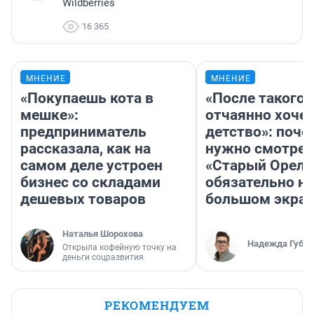
Wildberries
16 365
МНЕНИЕ
МНЕНИЕ
«Покупаешь кота в
«После такого 
мешке»:
отчаянно хочет
предприниматель
детство»: поче
рассказала, как на
нужно смотрет
самом деле устроен
«Старый Орел»
бизнес со складами
обязательно на
дешевых товаров
большом экра
Наталья Шорохова
Надежда Губар
Открыла кофейную точку на
деньги соцразвития
РЕКОМЕНДУЕМ