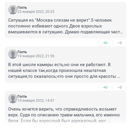
Гость
23 января 2022, 20:25
Ситуация из "Москва слезам не верит".5 человек 
постоянно избивают одного.Двое взрослых 
вмешиваются в ситуацию. Думаю подавляющая часть 
страны на стороне Гоши."Теперь эти подростки 
+0
–0
поймут, что на силу найдется другая сила".
Гость
19 января 2022, 21:59
В этой школе камеры есть,но они не работают. В 
нашей классе так,когда произошла нештатная 
ситуация,то оказалось,что они просто для красоты 
висят,но ничего не записывают.
+0
–0
Гость
19 января 2022, 14:47
Очень хочется верить, что справедливость возьмет 
верх. Судя по описанию травм мальчика, его именно 
били. Если бы взрослый был адекватный, мог 
ограничиться и пощечиной/подзатыльником в 