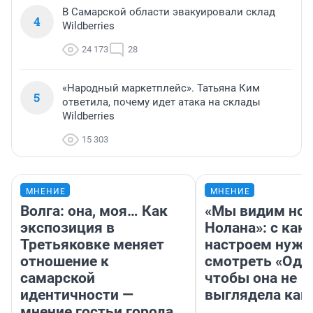
В Самарской области эвакуировали склад
4
Wildberries
24 173
28
«Народный маркетплейс». Татьяна Ким
5
ответила, почему идет атака на склады
Wildberries
15 303
МНЕНИЕ
МНЕНИЕ
Волга: она, моя… Как
«Мы видим нов
экспозиция в
Нолана»: с как
Третьяковке меняет
настроем нужн
отношение к
смотреть «Оди
самарской
чтобы она не
идентичности —
выглядела как
мнение гостьи города