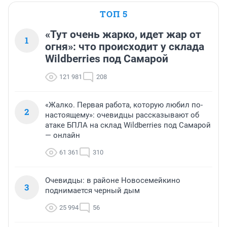
ТОП 5
«Тут очень жарко, идет жар от
1
огня»: что происходит у склада
Wildberries под Самарой
121 981
208
«Жалко. Первая работа, которую любил по-
2
настоящему»: очевидцы рассказывают об
атаке БПЛА на склад Wildberries под Самарой
— онлайн
61 361
310
Очевидцы: в районе Новосемейкино
3
поднимается черный дым
25 994
56