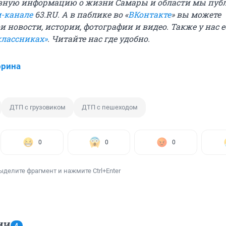
вную информацию о жизни Самары и области мы пуб
м-канале
63.RU.
А в паблике во «
ВКонтакте
» вы можете
 новости, истории, фотографии и видео. Также у нас е
классниках»
. Читайте нас где удобно.
орина
ДТП с грузовиком
ДТП с пешеходом
0
0
0
ыделите фрагмент и нажмите Ctrl+Enter
ИИ
4