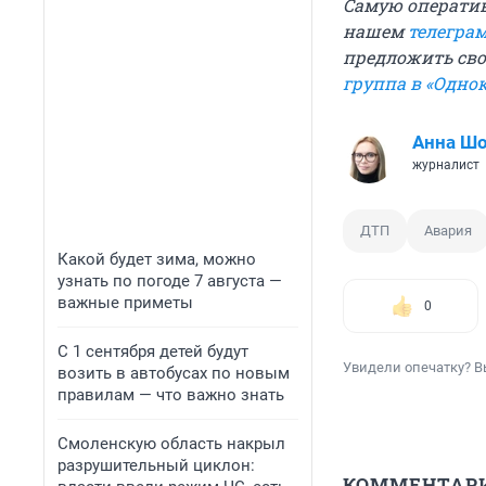
Самую операти
нашем
телегра
предложить свои
группа в «Одно
Анна Ш
журналист
ДТП
Авария
Какой будет зима, можно
узнать по погоде 7 августа —
важные приметы
0
С 1 сентября детей будут
Увидели опечатку? В
возить в автобусах по новым
правилам — что важно знать
Смоленскую область накрыл
разрушительный циклон:
КОММЕНТАР