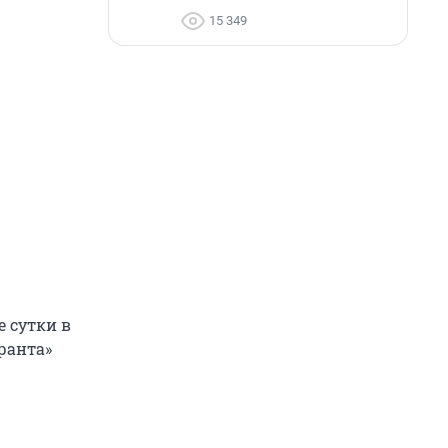
15 349
 сутки в
Гранта»