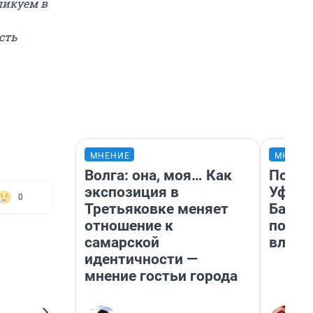
ликуем в
сть
МНЕНИЕ
МНЕНИ
Волга: она, моя… Как
Почем
экспозиция в
Уфы: 
0
Третьяковке меняет
Башки
отношение к
побыв
самарской
влюби
идентичности —
мнение гостьи города