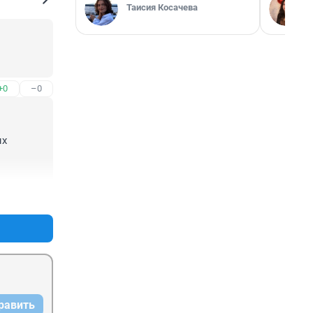
Таисия Косачева
+0
–0
х 
+0
–0
равить