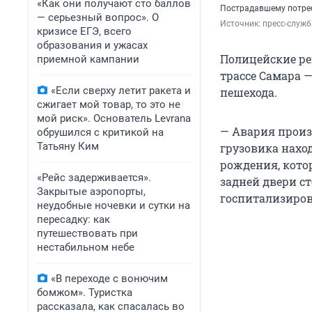
«Как они получают сто баллов
Пострадавшему потре
— серьезный вопрос». О
Источник: 
пресс-служб
кризисе ЕГЭ, всего
образования и ужасах
Полицейские ре
приемной кампании
трассе Самара 
«Если сверху летит ракета и
пешехода.
сжигает мой товар, то это не
мой риск». Основатель Levrana
— Авария произо
обрушился с критикой на
Татьяну Ким
грузовика наход
рождения, кото
«Рейс задерживается».
задней двери с
Закрытые аэропорты,
госпитализиров
неудобные ночевки и сутки на
пересадку: как
путешествовать при
нестабильном небе
«В переходе с вонючим
бомжом». Туристка
рассказала, как спасалась во