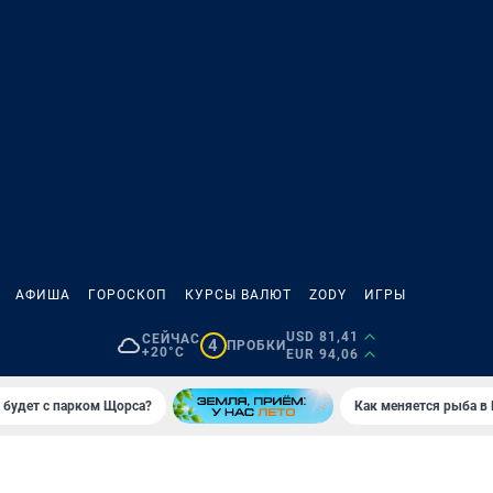
АФИША
ГОРОСКОП
КУРСЫ ВАЛЮТ
ZODY
ИГРЫ
USD 81,41
СЕЙЧАС
4
ПРОБКИ
+20°C
EUR 94,06
 будет с парком Щорса?
Как меняется рыба в 