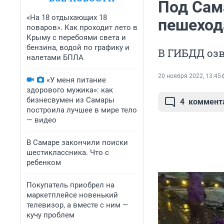
Под Сам
«На 18 отдыхающих 18
пешеход
поваров». Как проходит лето в
Крыму с перебоями света и
бензина, водой по графику и
В ГИБДД оз
налетами БПЛА
20 ноября 2022, 13:45
«У меня питание
здорового мужика»: как
бизнесвумен из Самары
4
коммент
построила лучшее в мире тело
— видео
В Самаре закончили поиски
шестиклассника. Что с
ребенком
Покупатель приобрел на
маркетплейсе новенький
телевизор, а вместе с ним —
кучу проблем