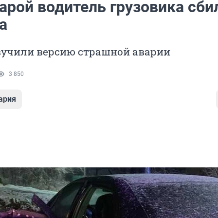
арой водитель грузовика сби
а
вучили версию страшной аварии
3 850
ария