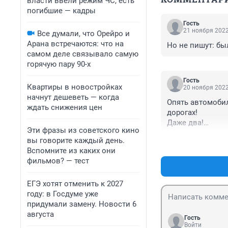
власти ввели режим ЧС, есть
погибшие — кадры
Гость
21 ноября 2022
Все думали, что Орейро и
Арана встречаются: что на
Но не пишут: б
самом деле связывало самую
горячую пару 90-х
Гость
Квартиры в новостройках
20 ноября 2022
начнут дешеветь — когда
Опять автомоби
ждать снижения цен
дорогах!

Даже два!

Эти фразы из советского кино
Доколе?
вы говорите каждый день.
Вспомните из каких они
фильмов? — тест
ЕГЭ хотят отменить к 2027
году: в Госдуме уже
придумали замену. Новости 6
августа
Гость
Войти