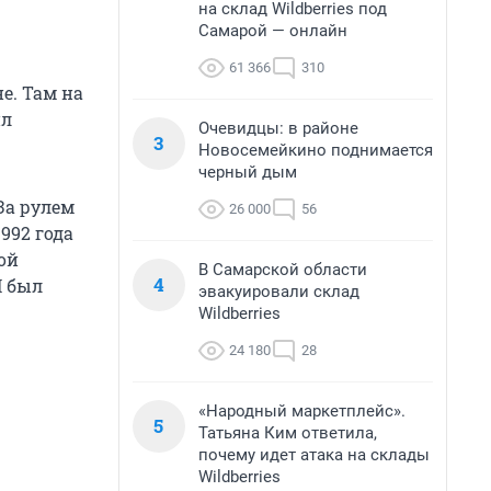
на склад Wildberries под
Самарой — онлайн
61 366
310
е. Там на
ил
Очевидцы: в районе
3
Новосемейкино поднимается
черный дым
За рулем
26 000
56
992 года
ой
В Самарской области
4
П был
эвакуировали склад
Wildberries
24 180
28
«Народный маркетплейс».
5
Татьяна Ким ответила,
почему идет атака на склады
Wildberries