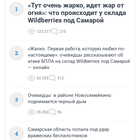
«Тут очень жарко, идет жар от
1
огня»: что происходит у склада
Wildberries под Самарой
123 217
210
«Жалко. Первая работа, которую любил по-
2
настоящему»: очевидцы рассказывают об
атаке БПЛА на склад Wildberries под Самарой
— онлайн
62 253
312
Очевидцы: в районе Новосемейкино
3
поднимается черный дым
26 263
56
Самарская область попала под удар
4
вражеских беспилотников