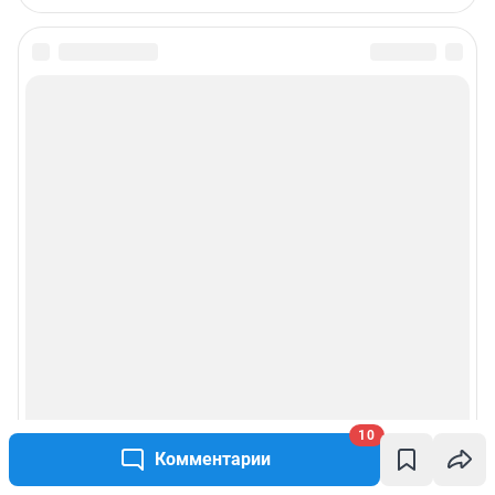
информации, содержащейся в рекламных объявлениях.
Связаться по вопросам партнёрства:
63pr@shkulev.ru
Особенности эксплуатации (использования) веб-портала регулируются:
Руководством пользователя
Описанием функциональных характеристик ПО
Условиями использования веб-портала и политикой
конфиденциальности персональных данных
Веб-портал распространяется в виде интернет-сервиса, специальные
действия по установке на стороне пользователя не требуются
Политика использования cookies
Рекомендательные системы
Пользовательское соглашение сервиса «Подписка без баннерной
рекламы»
10
Комментарии
© ООО «Интернет Технологии»