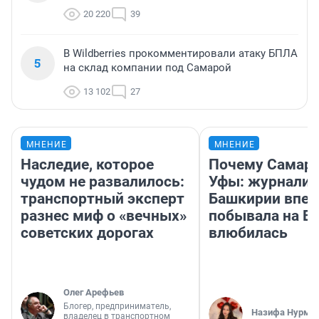
20 220
39
В Wildberries прокомментировали атаку БПЛА
5
на склад компании под Самарой
13 102
27
МНЕНИЕ
МНЕНИЕ
Наследие, которое
Почему Самара
чудом не развалилось:
Уфы: журналис
транспортный эксперт
Башкирии впе
разнес миф о «вечных»
побывала на Во
советских дорогах
влюбилась
Олег Арефьев
Блогер, предприниматель,
Назифа Нурму
владелец в транспортном