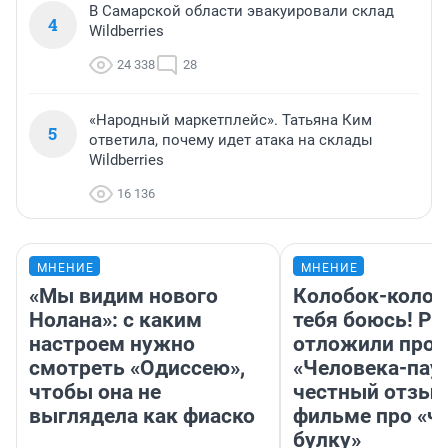
В Самарской области эвакуировали склад
4
Wildberries
24 338
28
«Народный маркетплейс». Татьяна Ким
5
ответила, почему идет атака на склады
Wildberries
16 136
МНЕНИЕ
МНЕНИЕ
«Мы видим нового
Колобок-колобо
Нолана»: с каким
тебя боюсь! Ра
настроем нужно
отложили прок
смотреть «Одиссею»,
«Человека-пау
чтобы она не
честный отзыв
выглядела как фиаско
фильме про «ч
булку»