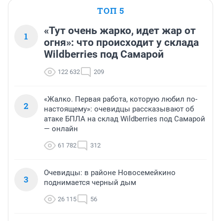
ТОП 5
«Тут очень жарко, идет жар от
1
огня»: что происходит у склада
Wildberries под Самарой
122 632
209
«Жалко. Первая работа, которую любил по-
2
настоящему»: очевидцы рассказывают об
атаке БПЛА на склад Wildberries под Самарой
— онлайн
61 782
312
Очевидцы: в районе Новосемейкино
3
поднимается черный дым
26 115
56