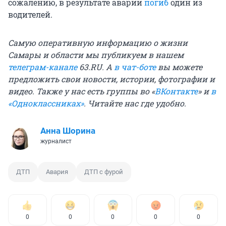
сожалению, в результате аварии
погиб
один из
водителей.
Самую оперативную информацию о жизни
Самары и области мы публикуем в нашем
телеграм-канале
63.RU.
А
в чат-боте
вы можете
предложить свои новости, истории, фотографии и
видео. Также у нас есть группы
во «
ВКонтакте
»
и
в
«Одноклассниках»
. Читайте нас где удобно.
Анна Шорина
журналист
ДТП
Авария
ДТП с фурой
0
0
0
0
0