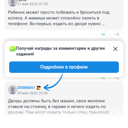
Гость
31 мая 2023, 07:35
Ребенок может просто побежать и броситься под 
колеса. А мамаша может спокойно лазить в 
телефоне. Во-первых, ездить во дворе нужно 
МЕДЛЕННО. Во-вторых, ребенка нужно приучать 
+0
–0
оценивать обстановку и сначала смотреть, потом 
бежать. При переходе дороги смотри сначала налево, 
Гость
потом направо - это нужно выучить как дважды два!
31 мая 2023, 07:30
Получай награды за комментарии и другие 
задания!
Вот что я заметил, водители абсолютно спокойно 
прут на большой скорости там, где дорогу могут 
Подробнее в профиле
переходить пешеходы, да и во дворах. В данном 
случае тетку надо лишить прав пожизненно, и она 
+0
–0
должна за свой счет выходить ребенка. И еще скажу: 
детей нужно приучать смотреть по сторонам 
255806051
немножко! У нас дом стоял в восьми метрах от ЖД 
30 мая 2023, 23:00
путей! И проезжая часть была рядом! И ничего, мы 
Дворы должны быть без машин, свои железки 
трехлетние бегали и прекрасно понимали, что туда 
ставьте на стоянку, в гаражи и нечего ездить по 
соваться нельзя! И живы до сих пор!
дворам. Там могут ездить только спец транспорт. 
Давно надо узаконить все это, купят консервную 
+0
–0
банку и ездят по дворам..