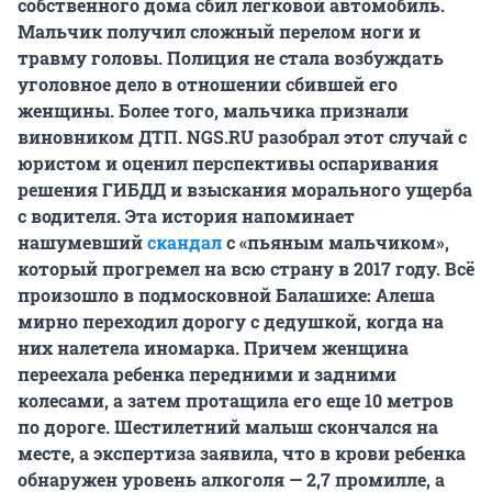
собственного дома сбил легковой автомобиль.
Мальчик получил сложный перелом ноги и
травму головы. Полиция не стала возбуждать
уголовное дело в отношении сбившей его
женщины. Более того, мальчика признали
виновником ДТП. NGS.RU разобрал этот случай с
юристом и оценил перспективы оспаривания
решения ГИБДД и взыскания морального ущерба
с водителя. Эта история напоминает
нашумевший
скандал
с «пьяным мальчиком»,
который прогремел на всю страну в 2017 году. Всё
произошло в подмосковной Балашихе: Алеша
мирно переходил дорогу с дедушкой, когда на
них налетела иномарка. Причем женщина
переехала ребенка передними и задними
колесами, а затем протащила его еще 10 метров
по дороге. Шестилетний малыш скончался на
месте, а экспертиза заявила, что в крови ребенка
обнаружен уровень алкоголя — 2,7 промилле, а