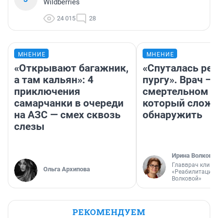
Wildberries
24 015
28
МНЕНИЕ
МНЕНИЕ
«Открывают багажник,
«Спуталась реч
а там кальян»: 4
пургу». Врач — 
приключения
смертельном д
самарчанки в очереди
который слож
на АЗС — смех сквозь
обнаружить
слезы
Ирина Волкова
Главврач клини
Ольга Архипова
«Реабилитация 
Волковой»
РЕКОМЕНДУЕМ