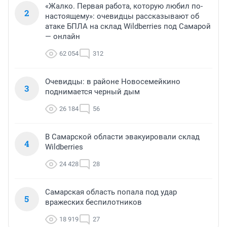
«Жалко. Первая работа, которую любил по-
2
настоящему»: очевидцы рассказывают об
атаке БПЛА на склад Wildberries под Самарой
— онлайн
62 054
312
Очевидцы: в районе Новосемейкино
3
поднимается черный дым
26 184
56
В Самарской области эвакуировали склад
4
Wildberries
24 428
28
Самарская область попала под удар
5
вражеских беспилотников
18 919
27