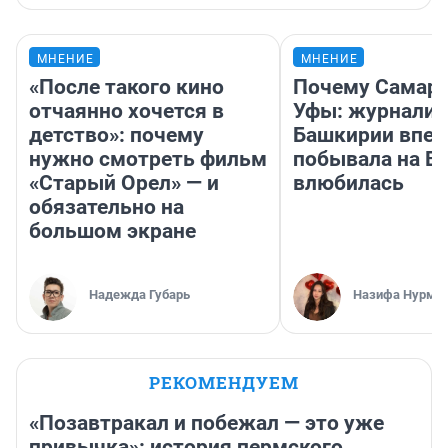
МНЕНИЕ
МНЕНИЕ
«После такого кино
Почему Самара
отчаянно хочется в
Уфы: журналис
детство»: почему
Башкирии впе
нужно смотреть фильм
побывала на Во
«Старый Орел» — и
влюбилась
обязательно на
большом экране
Надежда Губарь
Назифа Нурму
РЕКОМЕНДУЕМ
«Позавтракал и побежал — это уже
привычка»: история пермского