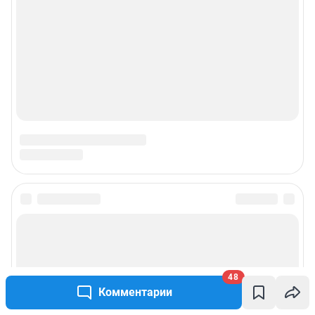
О компании
Наши награды
Наши вакансии
Техподдержка
Предвыборная агитация
Статистика канала в MAX
Все города сети
Мобильное приложение
48
Комментарии
Google Play
App Store