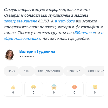
Самую оперативную информацию о жизни
Самары и области мы публикуем в нашем
телеграм-канале
63.RU.
А
в чат-боте
вы можете
предложить свои новости, истории, фотографии и
видео. Также у нас есть группы
во «
ВКонтакте
»
и
в
«Одноклассниках»
. Читайте нас, где удобно.
Валерия Гудалина
журналист
Псих
Рысь
Спецоперация
Ранение
Личные исто
0
0
0
0
0