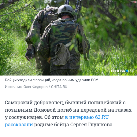
Бойцы уходили с позиций, когда по ним ударили ВСУ
Источник: 
Олег Федоров / CHITA.RU
Самарский доброволец, бывший полицейский с
позывным Домовой погиб на передовой на глазах
у сослуживцев. Об этом
в интервью 63.RU
рассказали
родные бойца Сергея Глушкова.