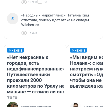
19 903
38
«Народный маркетплейс». Татьяна Ким
5
ответила, почему идет атака на склады
Wildberries
16 395
МНЕНИЕ
МНЕНИЕ
«Нет некрасивых
«Мы видим нов
городов, есть
Нолана»: с как
недофинансированные».
настроем нужн
Путешественники
смотреть «Оди
проехали 2000
чтобы она не
километров по Уралу на
выглядела как
машине — стоило ли оно
того
Екатерина Литкевич
Надежда Губар