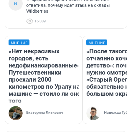
5
ответила, почему идет атака на склады
Wildberries
16 389
МНЕНИЕ
МНЕНИЕ
«Нет некрасивых
«После такого 
городов, есть
отчаянно хочет
недофинансированные».
детство»: поче
Путешественники
нужно смотрет
проехали 2000
«Старый Орел»
километров по Уралу на
обязательно на
машине — стоило ли оно
большом экра
того
Екатерина Литкевич
Надежда Губар