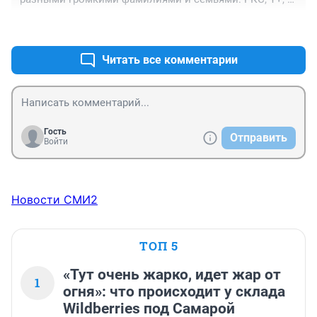
Самараэнерго, СВГК, Аэропорты, и т.п. - наша страна 
+1
–0
напоминает игру в "Менеджер", где "сильные мира 
всего" скупают разные бизнес направления, а народ 
России помогает им эти деньги зарабатывать за свой 
Читать все комментарии
же счёт... 

При коммунизме такого бы небыло...
Гость
Отправить
Войти
Новости СМИ2
ТОП 5
«Тут очень жарко, идет жар от
1
огня»: что происходит у склада
Wildberries под Самарой