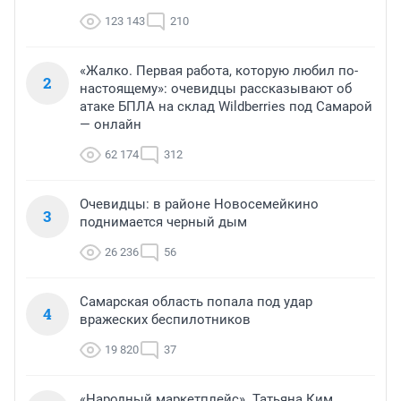
123 143
210
«Жалко. Первая работа, которую любил по-
2
настоящему»: очевидцы рассказывают об
атаке БПЛА на склад Wildberries под Самарой
— онлайн
62 174
312
Очевидцы: в районе Новосемейкино
3
поднимается черный дым
26 236
56
Самарская область попала под удар
4
вражеских беспилотников
19 820
37
«Народный маркетплейс». Татьяна Ким