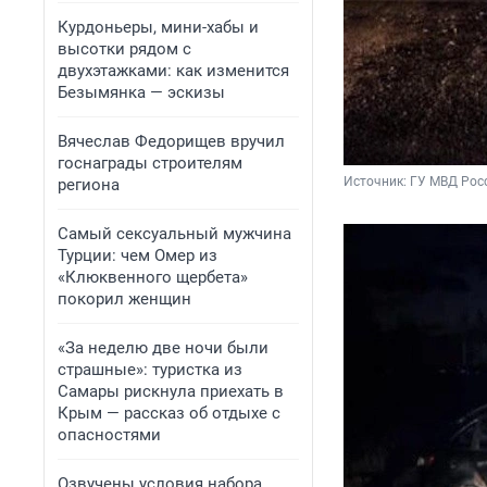
Курдоньеры, мини-хабы и
высотки рядом с
двухэтажками: как изменится
Безымянка — эскизы
Вячеслав Федорищев вручил
госнаграды строителям
Источник: 
ГУ МВД Рос
региона
Самый сексуальный мужчина
Турции: чем Омер из
«Клюквенного щербета»
покорил женщин
«За неделю две ночи были
страшные»: туристка из
Самары рискнула приехать в
Крым — рассказ об отдыхе с
опасностями
Озвучены условия набора