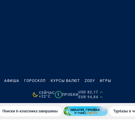
АФИША
ГОРОСКОП
КУРСЫ ВАЛЮТ
ZODY
ИГРЫ
USD 82,17
СЕЙЧАС
1
ПРОБКИ
+22°C
EUR 94,84
Поиски 6-классника завершены
Турбазы в ч