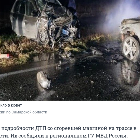
ило в кювет
сии по Самарской области
 подробности ДТП со сгоревшей машиной на трассе в
сти. Их сообщили в региональном ГУ МВД России.