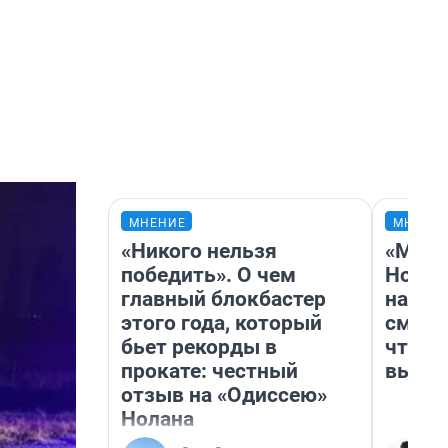
МНЕНИЕ
МНЕНИ
«Никого нельзя
«Мы в
победить». О чем
Нолан
главный блокбастер
настр
этого года, который
смотр
бьет рекорды в
чтобы
прокате: честный
выгля
отзыв на «Одиссею»
Нолана