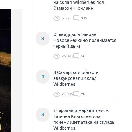
на склад Wildberries под
Самарой — онлайн
61 671
312
Очевидцы: в районе
3
Новосемейкино поднимается
черный дым
26 083
56
В Самарской области
4
эвакуировали склад
Wildberries
24 305
28
«Народный маркетплейс».
5
Татьяна Ким ответила,
почему идет атака на склады
Wildberries