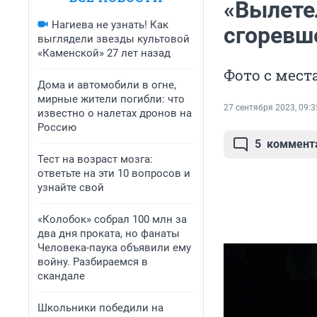
«Вылетел
Нагиева не узнать! Как
сгоревш
выглядели звезды культовой
«Каменской» 27 лет назад
Фото с мес
Дома и автомобили в огне,
мирные жители погибли: что
27 сентября 2023, 09:3
известно о налетах дронов на
Россию
5
коммент
Тест на возраст мозга:
ответьте на эти 10 вопросов и
узнайте свой
«Колобок» собрал 100 млн за
два дня проката, но фанаты
Человека-паука объявили ему
войну. Разбираемся в
скандале
Школьники победили на