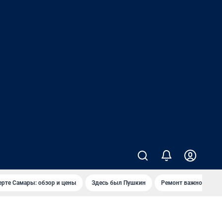
ерте Самары: обзор и цены
Здесь был Пушкин
Ремонт важного мос