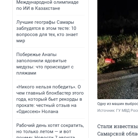
Международной олимпиаде
по ИИ в Казахстане
Лучшие географы Самары
заблудятся в этом тесте: 10
вопросов для тех, кто знает
мир
Побережье Анапы
заполонили ядовитые
медузы: что происходит с
пляжами
«Никого нельзя победить». О
чем главный блокбастер этого
года, который бьет рекорды в
Одну из машин выброс
прокате: честный отзыв на
Источник: 
ГУ МВД Рос
«Одиссею» Нолана
Рабочий день хотят сократить,
Стали известны
но только летом — и вот
Самарской обла
почему. Новости 7 августа