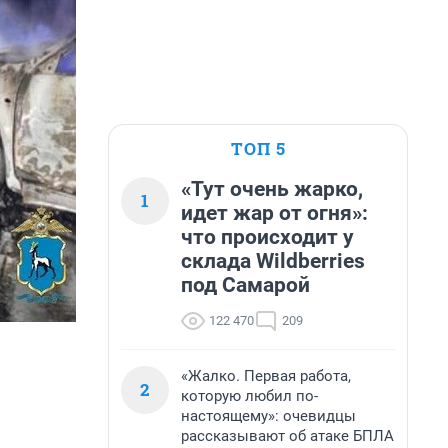
ТОП 5
«Тут очень жарко,
1
идет жар от огня»:
что происходит у
склада Wildberries
под Самарой
122 470
209
«Жалко. Первая работа,
2
которую любил по-
настоящему»: очевидцы
рассказывают об атаке БПЛА