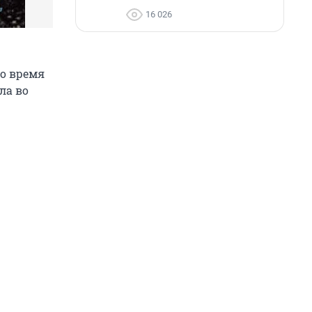
16 026
во время
ла во