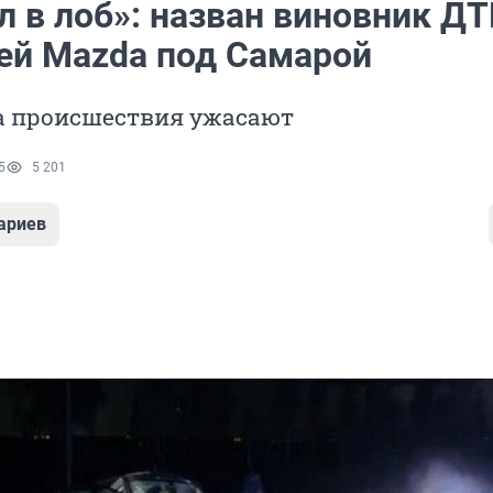
 в лоб»: назван виновник ДТ
ей Mazda под Самарой
та происшествия ужасают
5
5 201
ариев