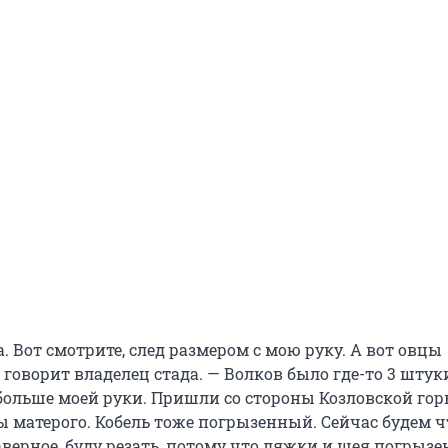
а. Вот смотрите, след размером с мою руку. А вот овцы
говорит владелец стада. — Волков было где-то 3 штуки
 больше моей руки. Пришли со стороны Козловской гор
ы матерого. Кобель тоже погрызенный. Сейчас будем ч
аверное, буду резать, потому что ляжки и шея погрызе