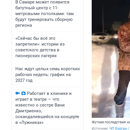
В Самаре может появится
батутный центр с 11-
метровыми потолками: там
будут тренировать сборную
региона
«Сейчас бы всё это
запретили»: истории из
советского детства в
пионерских лагерях
Нас ждут целых семь коротких
рабочих недель: график на
2027 год
Работает в клинике и
играет в театре — что
известно о сестре Вани
Дмитриенко,
оскандалившейся на концерте
в «Лужниках»
Жуткие последствия н
Источник: 
ЧП Курган /