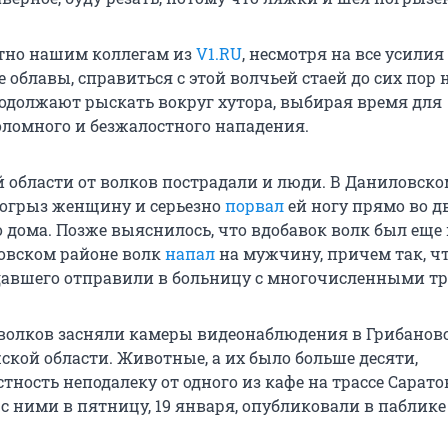
стно нашим коллегам из
V1.RU
, несмотря на все усилия
облавы, справиться с этой волчьей стаей до сих пор 
родолжают рыскать вокруг хутора, выбирая время для
оломного и безжалостного нападения.
й области от волков пострадали и люди. В Даниловско
огрыз женщину и серьезно
порвал
ей ногу прямо во дв
 дома. Позже выяснилось, что вдобавок волк был еще
овском районе волк
напал
на мужчину, причем так, чт
давшего отправили в больницу с многочисленными т
 волков засняли камеры видеонаблюдения в Грибанов
ской области. Животные, а их было больше десяти,
ность неподалеку от одного из кафе на трассе Сарато
с ними в пятницу, 19 января, опубликовали в паблике