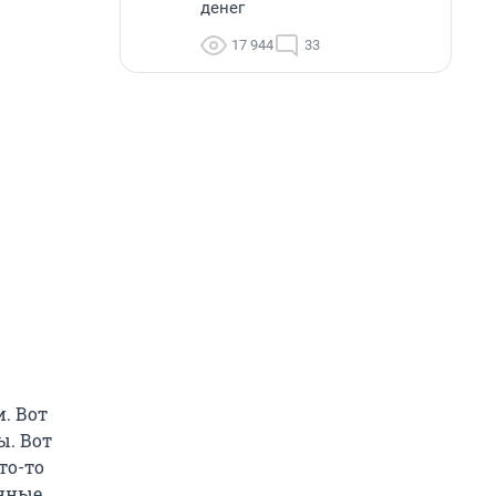
денег
17 944
33
. Вот
ы. Вот
то-то
нные.