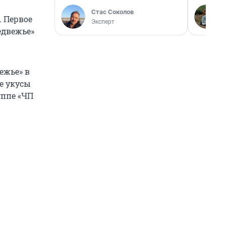
Стас Соколов
. Первое
Эксперт
едвежье»
ежье» в
е укусы
уппе «ЧП