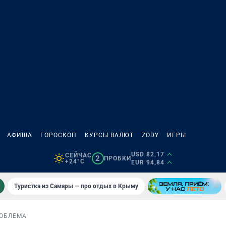
АФИША
ГОРОСКОП
КУРСЫ ВАЛЮТ
ZODY
ИГРЫ
USD 82,17
СЕЙЧАС
2
ПРОБКИ
+24°C
EUR 94,84
Туристка из Самары — про отдых в Крыму
ОБЛЕМА