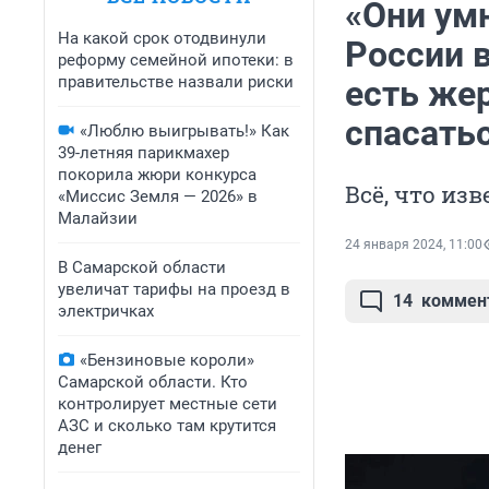
«Они ум
На какой срок отодвинули
России в
реформу семейной ипотеки: в
правительстве назвали риски
есть же
спасать
«Люблю выигрывать!» Как
39-летняя парикмахер
покорила жюри конкурса
Всё, что из
«Миссис Земля — 2026» в
Малайзии
24 января 2024, 11:00
В Самарской области
увеличат тарифы на проезд в
14
коммен
электричках
«Бензиновые короли»
Самарской области. Кто
контролирует местные сети
АЗС и сколько там крутится
денег