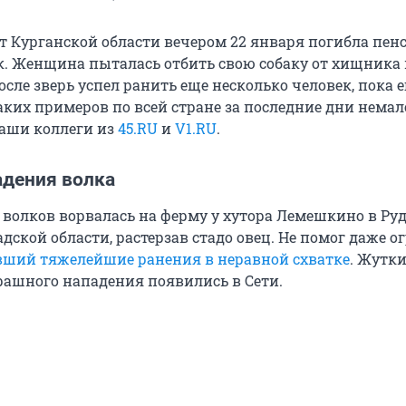
рт Курганской области вечером 22 января погибла пен
лк. Женщина пыталась отбить свою собаку от хищника
осле зверь успел ранить еще несколько человек, пока е
аких примеров по всей стране за последние дни немал
аши коллеги из
45.RU
и
V1.RU
.
адения волка
 волков ворвалась на ферму у хутора Лемешкино в Р
дской области, растерзав стадо овец. Не помог даже 
ший тяжелейшие ранения в неравной схватке
. Жутк
рашного нападения появились в Сети.