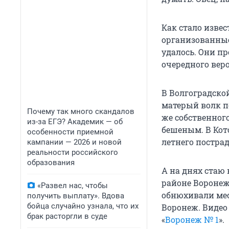
Как стало изве
организованные 
удалось. Они п
очередного вер
В Волгоградско
матерый волк п
Почему так много скандалов
же собственного
из-за ЕГЭ? Академик — об
бешеным. В Кот
особенности приемной
летнего постра
кампании — 2026 и новой
реальности российского
образования
А на днях стаю
районе Воронеж
«Развел нас, чтобы
обнюхивали мест
получить выплату». Вдова
бойца случайно узнала, что их
Воронеж. Видео 
брак расторгли в суде
«
Воронеж № 1
».