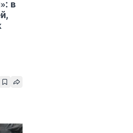
»: в
й,
к