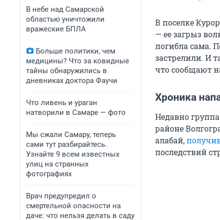
В небе над Самарской
областью уничтожили
В поселке Куро
вражеские БПЛА
— ее загрыз во
погибла сама. П
Больше политики, чем
застрелили. И т
медицины? Что за ковидные
что сообщают н
тайны обнаружились в
дневниках доктора Фаучи
Хроника нап
Что ливень и ураган
натворили в Самаре — фото
Недавно группа
районе Волгогра
Мы сжали Самару, теперь
алабай,
получив
сами тут разбирайтесь.
последствий ст
Узнайте 9 всем известных
улиц на странных
фотографиях
Врач предупредил о
смертельной опасности на
даче: что нельзя делать в саду