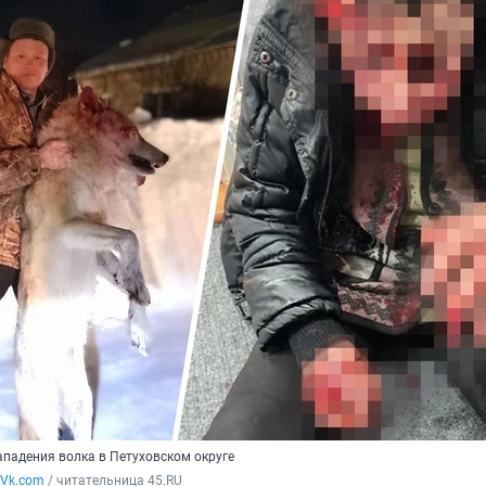
ападения волка в Петуховском округе
 Vk.com
 / читательница 45.RU