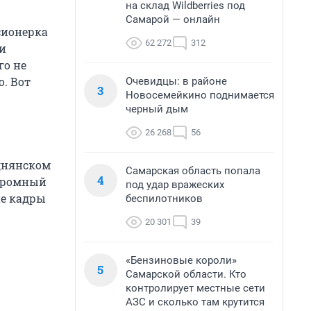
на склад Wildberries под
Самарой — онлайн
сионерка
62 272
312
 и
го не
о. Вот
Очевидцы: в районе
3
Новосемейкино поднимается
черный дым
26 268
56
уднянском
Самарская область попала
4
огромный
под удар вражеских
ие кадры
беспилотников
20 301
39
«Бензиновые короли»
5
Самарской области. Кто
контролирует местные сети
АЗС и сколько там крутится