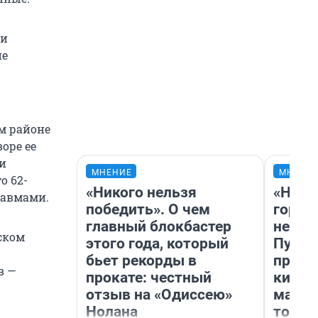
 и
не
м районе
оре ее
 и
МНЕНИЕ
МНЕНИ
о 62-
«Никого нельзя
«Нет 
равмами.
победить». О чем
городо
главный блокбастер
недоф
ском
этого года, который
Путеш
бьет рекорды в
проех
в —
прокате: честный
килом
отзыв на «Одиссею»
машин
Нолана
того