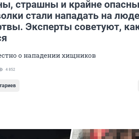
ны, страшны и крайне опасны
олки стали нападать на люде
ртвы. Эксперты советуют, ка
ся
вестно о нападении хищников
4 852
тариев