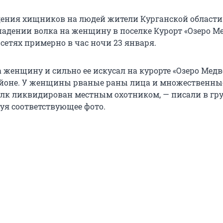
дения хищников на людей жители Курганской области
падении волка на женщину в поселке Курорт «Озеро М
сетях примерно в час ночи 23 января.
 женщину и сильно ее искусал на курорте «Озеро Медв
йоне. У женщины рваные раны лица и множественны
олк ликвидирован местным охотником, — писали в гр
куя соответствующее фото.