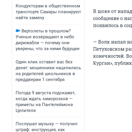
Кондукторам в общественном
В шоке от напа
транспорте Самары планируют
найти замену
сообщение о на
появилось в соц
Вертолеты в прошлом?
Ученые возвращают в небо
— Волк напал на
дирижабли — почему они
Петуховском ра
уверены, что за ними будущее
конечностей. В
Один клик оставит вас без
Курган», публи
денег: мошенники нацелились
на родителей школьников в
преддверии 1 сентября
Погода 9 августа подскажет,
когда ждать заморозков —
приметы на Пантелеймона
Целителя
Послушал музыку — получил
штраф: инструкция, как