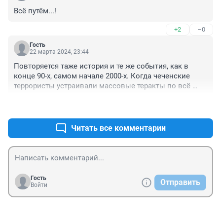
Всё путём...!
+2
–0
Гость
22 марта 2024, 23:44
Повторяется таже история и те же события, как в 
конце 90-х, самом начале 2000-х. Когда чеченские 
террористы устраивали массовые теракты по всё 
стране. Позже, с этими террористами смогли 
+2
–0
договориться на высшем уровне и даже очень 
хорошо их финансируют и содержат.
Читать все комментарии
Гость
Отправить
Войти