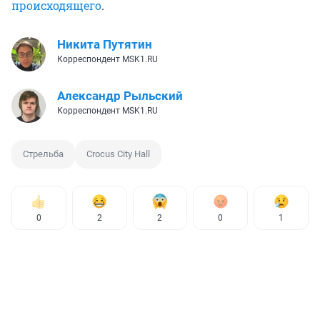
происходящего
.
Никита Путятин
Корреспондент MSK1.RU
Александр Рыльский
Корреспондент MSK1.RU
Стрельба
Crocus City Hall
0
2
2
0
1