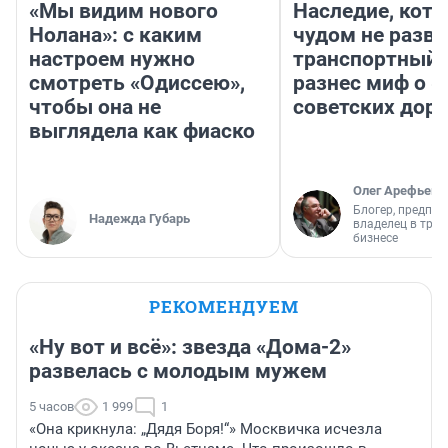
«Мы видим нового
Наследие, кото
Нолана»: с каким
чудом не разва
настроем нужно
транспортный 
смотреть «Одиссею»,
разнес миф о 
чтобы она не
советских доро
выглядела как фиаско
Олег Арефьев
Блогер, предпри
Надежда Губарь
владелец в тра
бизнесе
РЕКОМЕНДУЕМ
«Ну вот и всё»: звезда «Дома-2»
развелась с молодым мужем
5 часов
1 999
1
«Она крикнула: „Дядя Боря!“» Москвичка исчезла