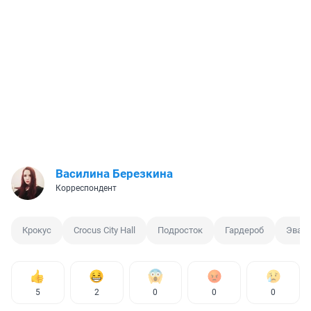
Василина Березкина
Корреспондент
Крокус
Crocus City Hall
Подросток
Гардероб
Эвак
5
2
0
0
0