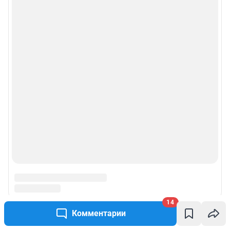
Политика использования cookies
Рекомендательные системы
Пользовательское соглашение сервиса «Подписка без баннерной
рекламы»
© ООО «Интернет Технологии»
14
Комментарии