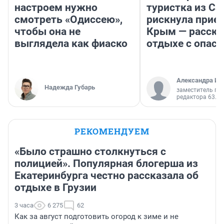
настроем нужно
туристка из С
смотреть «Одиссею»,
рискнула приех
чтобы она не
Крым — расска
выглядела как фиаско
отдыхе с опас
Александра Ис
Надежда Губарь
заместитель гл
редактора 63.RU
РЕКОМЕНДУЕМ
«Было страшно столкнуться с
полицией». Популярная блогерша из
Екатеринбурга честно рассказала об
отдыхе в Грузии
3 часа
6 275
62
Как за август подготовить огород к зиме и не