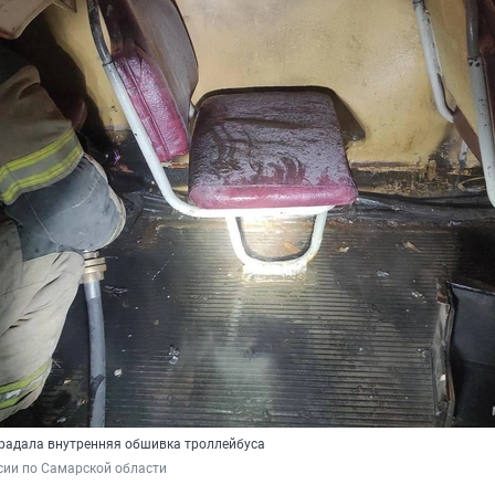
традала внутренняя обшивка троллейбуса
сии по Самарской области