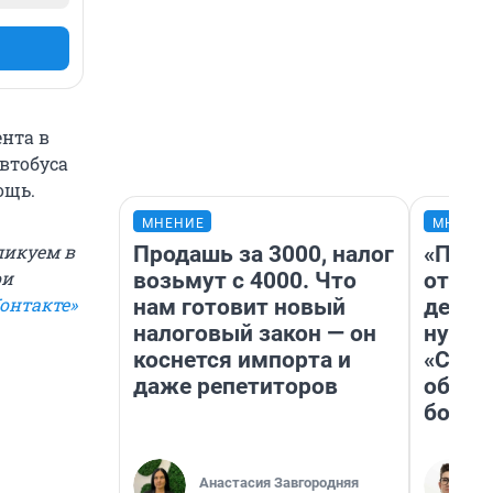
ента в
втобуса
ощь.
МНЕНИЕ
МНЕНИ
ликуем в
Продашь за 3000, налог
«Посл
ои
возьмут с 4000. Что
отчая
онтакте»
нам готовит новый
детст
налоговый закон — он
нужно
коснется импорта и
«Стар
даже репетиторов
обяза
больш
Анастасия Завгородняя