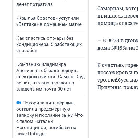
денег потратила
Самарцам, котор
пришлось переж
«Крылья Советов» уступили
помощь спасате
«Балтике» в домашнем матче
Как спастись от жары без
— В 06:33 в дви
кондиционера: 5 работающих
дома № 185а на
способов
Компанию Владимира
К счастью, горе
Аветисяна обязали вернуть
пассажиров и п
электрохозяйство Самаре. Суд
троллейбуса нах
решил, что она незаконно
Причины пожар
владела им почти 30 лет
Покорила пять вершин,
оставила предсмертную
записку и послание сыну. Что
с телом Натальи
Наговициной, погибшей на
пике Победы