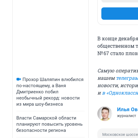
В конце декабр
общественном т
№ 67 стало плох
Самую операти
нашем
телегра
Прохор Шаляпин влюбился
новости, истори
по-настоящему, а Ваня
Дмитриенко побил
и
в «Однокласс
необычный рекорд: новости
из мира шоу-бизнеса
Илья О
журналист
Власти Самарской области
планируют повысить уровень
безопасности региона
Московское шоссе