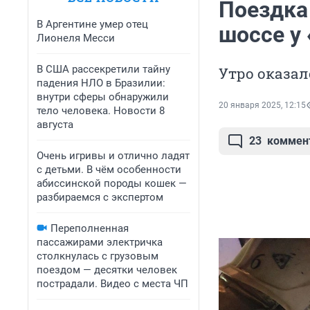
Поездка
В Аргентине умер отец
шоссе у
Лионеля Месси
В США рассекретили тайну
Утро оказал
падения НЛО в Бразилии:
внутри сферы обнаружили
20 января 2025, 12:15
тело человека. Новости 8
августа
23
коммен
Очень игривы и отлично ладят
с детьми. В чём особенности
абиссинской породы кошек —
разбираемся с экспертом
Переполненная
пассажирами электричка
столкнулась с грузовым
поездом — десятки человек
пострадали. Видео с места ЧП