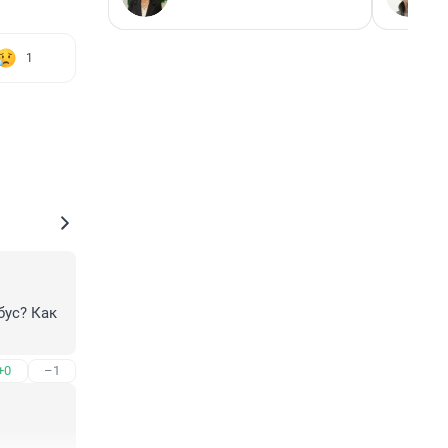
1
ус? Как 
+0
–1