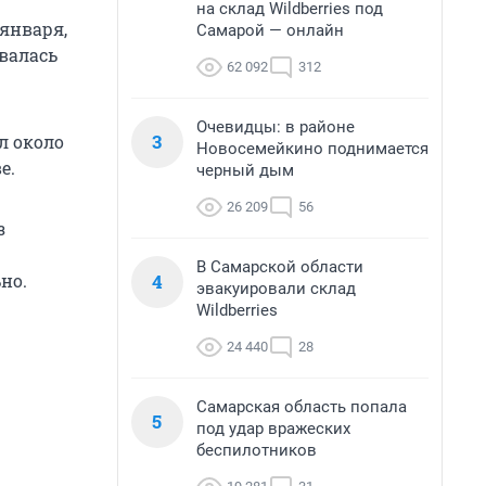
на склад Wildberries под
 января,
Самарой — онлайн
валась
62 092
312
Очевидцы: в районе
3
л около
Новосемейкино поднимается
е.
черный дым
26 209
56
з
В Самарской области
4
но.
эвакуировали склад
Wildberries
24 440
28
Самарская область попала
5
под удар вражеских
беспилотников