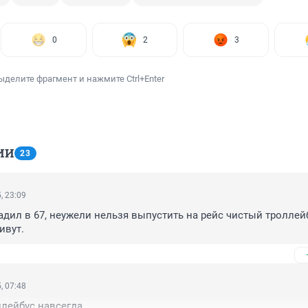
0
2
3
ыделите фрагмент и нажмите Ctrl+Enter
ИИ
23
, 23:09
гадил в 67, неужели нельзя выпустить на рейс чистый троллейб
ивут.
, 07:48
лейбус навсегда