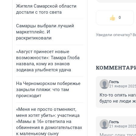
Жителя Самарской области
достали с того света
0
Самарцы выбрали лучший
маркетплейс. И
Увидели опечатку? В
раскритиковали
«Август принесет новые
возможности»: Тамара Глоба
назвала, кому из знаков
КОММЕНТАР
зодиака улыбнется удача
Гость
На Черноморском побережье
21 января 2025
закрыли пляжи: что там
Кто-то опять на
происходит
будто не люди ж
«Меня не просто отменяют,
меня хотят убить»: участница
«Мамы в 16» ответила на
Гость
21 января 2025
обвинения в домогательствах
к маленькому сыну
Минус один трол