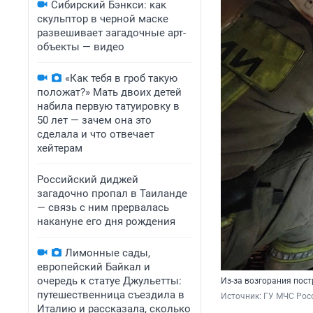
Сибирский Бэнкси: как
скульптор в черной маске
развешивает загадочные арт-
объекты — видео
«Как тебя в гроб такую
положат?» Мать двоих детей
набила первую татуировку в
50 лет — зачем она это
сделала и что отвечает
хейтерам
Российский диджей
загадочно пропал в Таиланде
— связь с ним прервалась
накануне его дня рождения
Лимонные сады,
европейский Байкал и
очередь к статуе Джульетты:
Из-за возгорания пос
путешественница съездила в
Источник: 
ГУ МЧС Рос
Италию и рассказала, сколько