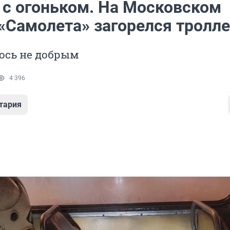
 с огоньком. На Московском
 «Самолета» загорелся тролл
ось не добрым
4 396
тария