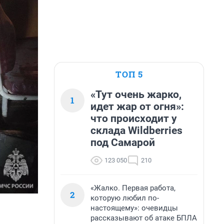
ТОП 5
«Тут очень жарко,
1
идет жар от огня»:
что происходит у
склада Wildberries
под Самарой
123 050
210
«Жалко. Первая работа,
2
которую любил по-
настоящему»: очевидцы
рассказывают об атаке БПЛА