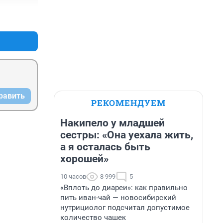
+0
–0
равить
РЕКОМЕНДУЕМ
Накипело у младшей
сестры: «Она уехала жить,
а я осталась быть
хорошей»
10 часов
8 999
5
«Вплоть до диареи»: как правильно
пить иван-чай — новосибирский
нутрициолог подсчитал допустимое
количество чашек