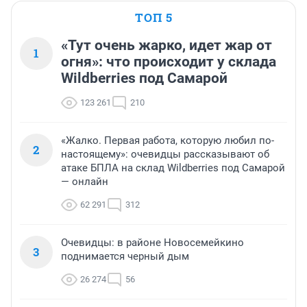
ТОП 5
«Тут очень жарко, идет жар от
1
огня»: что происходит у склада
Wildberries под Самарой
123 261
210
«Жалко. Первая работа, которую любил по-
2
настоящему»: очевидцы рассказывают об
атаке БПЛА на склад Wildberries под Самарой
— онлайн
62 291
312
Очевидцы: в районе Новосемейкино
3
поднимается черный дым
26 274
56