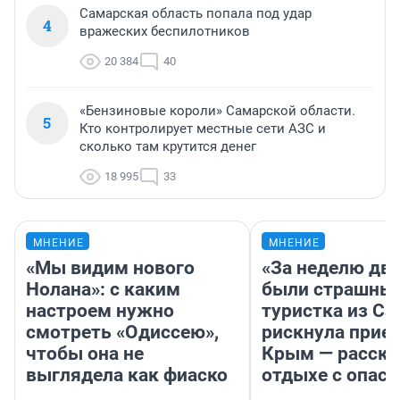
Самарская область попала под удар
4
вражеских беспилотников
20 384
40
«Бензиновые короли» Самарской области.
5
Кто контролирует местные сети АЗС и
сколько там крутится денег
18 995
33
МНЕНИЕ
МНЕНИЕ
«Мы видим нового
«За неделю две
Нолана»: с каким
были страшные
настроем нужно
туристка из С
смотреть «Одиссею»,
рискнула приех
чтобы она не
Крым — расска
выглядела как фиаско
отдыхе с опас