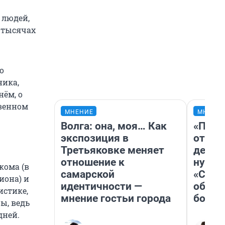
 людей,
 тысячах
о
ника,
ём, о
твенном
МНЕНИЕ
МНЕНИ
Волга: она, моя… Как
«Посл
экспозиция в
отчая
Третьяковке меняет
детст
отношение к
нужно
кома (в
самарской
«Стар
иона) и
идентичности —
обяза
истике,
мнение гостьи города
больш
ы, ведь
дней.