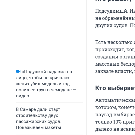
Подсудимый. Ин
не обременённы
других судов. П
Есть несколько 
происходит, ког
создании орган
массовых беспо
захвате власти
«Подушкой надавил на
лицо, чтобы не кричала»:
жених убил модель и год
Кто выбирае
возил ее труп в чемодане —
видео
Автоматическая
котором, конеч
В Самаре дали старт
наугад выбирает
строительству двух
только 10% приг
пассажирских судов.
Показываем макеты
далеко не всяк