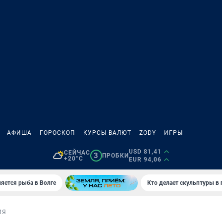
АФИША
ГОРОСКОП
КУРСЫ ВАЛЮТ
ZODY
ИГРЫ
USD 81,41
СЕЙЧАС
3
ПРОБКИ
+20°C
EUR 94,06
яется рыба в Волге
Кто делает скульптуры в 
ИЯ