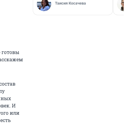
Таисия Косачева
е готовы
расскажем
состав
лу
жных
овек. И
того или
есть