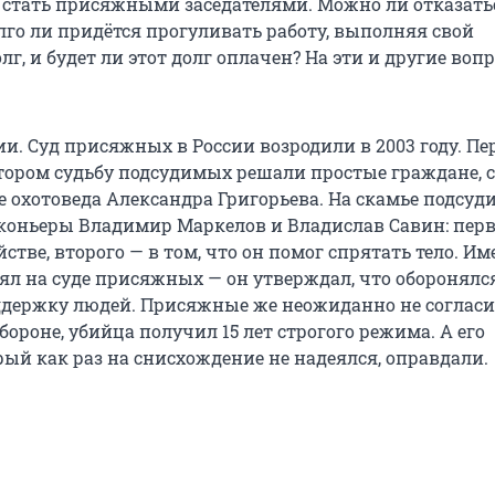
стать присяжными заседателями. Можно ли отказатьс
олго ли придётся прогуливать работу, выполняя свой
г, и будет ли этот долг оплачен? На эти и другие воп
ии. Суд присяжных в России возродили в 2003 году. П
отором судьбу подсудимых решали простые граждане, 
ве охотоведа Александра Григорьева. На скамье подсу
коньеры Владимир Маркелов и Владислав Савин: перв
стве, второго — в том, что он помог спрятать тело. И
ял на суде присяжных — он утверждал, что оборонялся
ддержку людей. Присяжные же неожиданно не согласи
бороне, убийца получил 15 лет строгого режима. А его
рый как раз на снисхождение не надеялся, оправдали.