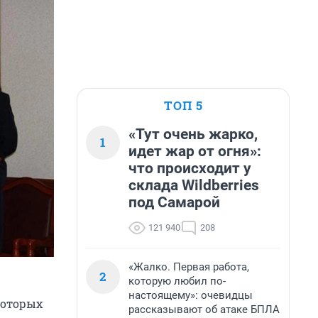
ТОП 5
«Тут очень жарко,
1
идет жар от огня»:
что происходит у
склада Wildberries
под Самарой
121 940
208
«Жалко. Первая работа,
2
которую любил по-
настоящему»: очевидцы
которых
рассказывают об атаке БПЛА