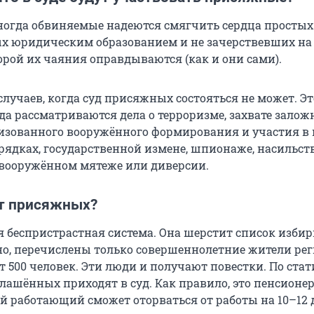
огда обвиняемые надеются смягчить сердца простых
х юридическим образованием и не зачерствевших на
орой их чаяния оправдываются (как и они сами).
случаев, когда суд присяжных состояться не может. Эт
да рассматриваются дела о терроризме, захвате залож
изованного вооружённого формирования и участия в н
рядках, государственной измене, шпионаже, насильс
, вооружённом мятеже или диверсии.
т присяжных?
 беспристрастная система. Она шерстит список избир
но, перечислены только совершеннолетние жители рег
 500 человек. Эти люди и получают повестки. По стат
лашённых приходят в суд. Как правило, это пенсионер
ий работающий сможет оторваться от работы на 10–12 