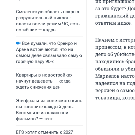
их приглашают 
за это будет? Д
Смоленскую область накрыл
гражданский дол
разрушительный циклон:
ответим ниже.
власти ввели режим ЧС, есть
погибшие — кадры
Начнём с истор
Все думали, что Орейро и
процессом, в к
Арана встречаются: что на
дело об убийст
самом деле связывало самую
находились бра
горячую пару 90-х
обвиняли в убий
Квартиры в новостройках
Маркелов насто
начнут дешеветь — когда
надеялся на по
ждать снижения цен
версией о самоо
товарища, кото
Эти фразы из советского кино
вы говорите каждый день.
Вспомните из каких они
фильмов? — тест
ЕГЭ хотят отменить к 2027