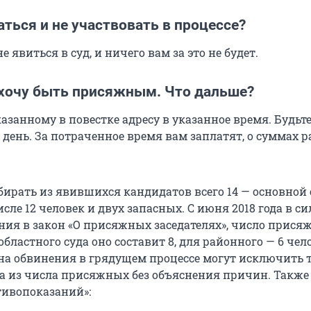
аться и не участвовать в процессе?
е явиться в суд, и ничего вам за это не будет.
 хочу быть присяжным. Что дальше?
азанному в повестке адресу в указанное время. Будьт
 день. За потраченное время вам заплатят, о суммах 
бирать из явившихся кандидатов всего 14 — основной 
ле 12 человек и двух запасных. С июня 2018 года в си
ния в закон «О присяжных заседателях», число прися
областного суда оно составит 8, для районного — 6 чел
она обвинения в грядущем процессе могут исключить 
а из числа присяжных без объяснения причин. Также 
тивопоказаний»: