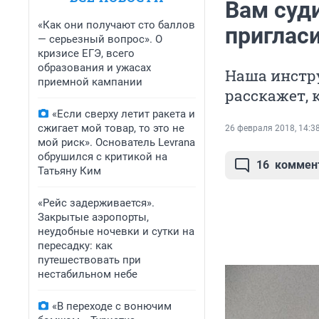
Вам суди
«Как они получают сто баллов
приглас
— серьезный вопрос». О
кризисе ЕГЭ, всего
образования и ужасах
Наша инстр
приемной кампании
расскажет, 
«Если сверху летит ракета и
сжигает мой товар, то это не
26 февраля 2018, 14:3
мой риск». Основатель Levrana
обрушился с критикой на
16
коммен
Татьяну Ким
«Рейс задерживается».
Закрытые аэропорты,
неудобные ночевки и сутки на
пересадку: как
путешествовать при
нестабильном небе
«В переходе с вонючим