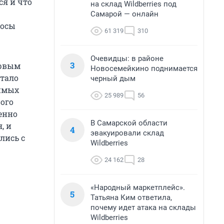
я и что
на склад Wildberries под
Самарой — онлайн
росы
61 319
310
Очевидцы: в районе
3
ервым
Новосемейкино поднимается
стало
черный дым
димых
25 989
56
ого
менно
В Самарской области
, и
4
эвакуировали склад
лись с
Wildberries
24 162
28
«Народный маркетплейс».
5
Татьяна Ким ответила,
почему идет атака на склады
Wildberries