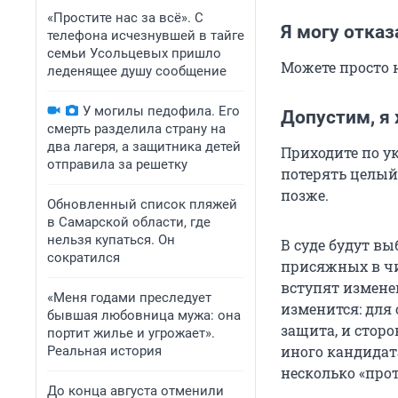
«Простите нас за всё». С
Я могу отказ
телефона исчезнувшей в тайге
семьи Усольцевых пришло
Можете просто н
леденящее душу сообщение
У могилы педофила. Его
Допустим, я
смерть разделила страну на
два лагеря, а защитника детей
Приходите по ук
отправила за решетку
потерять целый
позже.
Обновленный список пляжей
в Самарской области, где
нельзя купаться. Он
В суде будут вы
сократился
присяжных в чис
вступят измене
«Меня годами преследует
изменится: для 
бывшая любовница мужа: она
защита, и стор
портит жилье и угрожает».
иного кандидат
Реальная история
несколько «про
До конца августа отменили