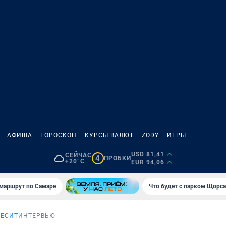
АФИША
ГОРОСКОП
КУРСЫ ВАЛЮТ
ZODY
ИГРЫ
USD 81,41
СЕЙЧАС
4
ПРОБКИ
+20°C
EUR 94,06
маршрут по Самаре
Что будет с парком Щорса
БЕСИТ
ИНТЕРВЬЮ