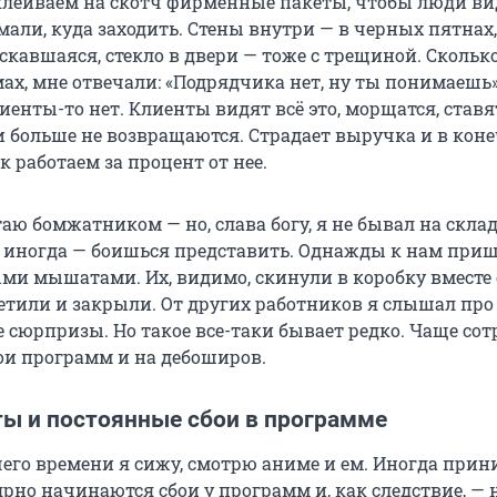
клеиваем на скотч фирменные пакеты, чтобы люди в
мали, куда заходить. Стены внутри — в черных пятнах
скавшаяся, стекло в двери — тоже с трещиной. Сколько
ах, мне отвечали: «Подрядчика нет, ну ты понимаешь»
енты-то нет. Клиенты видят всё это, морщатся, став
и больше не возвращаются. Страдает выручка и в кон
ак работаем за процент от нее.
аю бомжатником — но, слава богу, я не бывал на склад
 иногда — боишься представить. Однажды к нам при
ыми мышатами. Их, видимо, скинули в коробку вместе 
метили и закрыли. От других работников я слышал про
 сюрпризы. Но такое все-таки бывает редко. Чаще со
ои программ и на дебоширов.
ты и постоянные сбои в программе
очего времени я сижу, смотрю аниме и ем. Иногда при
ярно начинаются сбои у программ и, как следствие, — 