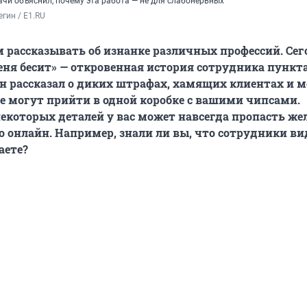
ачи объяснил, почему эта работа — не для слабонервных
гин / E1.RU
рассказывать об изнанке различных профессий. Сег
еня бесит» — откровенная история сотрудника пункт
 Он рассказал о диких штрафах, хамящих клиентах и 
 могут прийти в одной коробке с вашими чипсами.
некоторых деталей у вас может навсегда пропасть же
о онлайн. Например, знали ли вы, что сотрудники вид
аете?