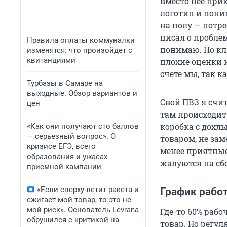
вместо нее при
логотип и пони
на полу — потре
писал о проблем
Правила оплаты коммуналки
понимаю. Но кли
изменятся: что произойдет с
квитанциями
плохие оценки 
счете мы, так к
Турбазы в Самаре на
выходные. Обзор вариантов и
Свой ПВЗ я счит
цен
там происходит
коробка с дохл
«Как они получают сто баллов
— серьезный вопрос». О
товаром, не за
кризисе ЕГЭ, всего
менее приятные
образования и ужасах
жалуются на сб
приемной кампании
«Если сверху летит ракета и
График рабо
сжигает мой товар, то это не
мой риск». Основатель Levrana
Где-то 60% раб
обрушился с критикой на
товар. Но регул