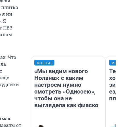
идели
, плитка
 я ни
. Я
ят ПВЗ
ечном
ах. Что
шла
МНЕНИЕ
МНЕНИ
«Мы видим нового
Тепло
с
Нолана»: с каким
холод
 еще
настроем нужно
зимой
трудники
смотреть «Одиссею»,
ездит
чтобы она не
плюсы
выглядела как фиаско
нимаю
наезды от