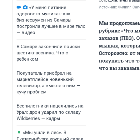
Сотрудник пункта выд
«У меня питание
Источник: 
Филипп Сапе
здорового мужика»: как
бизнесвумен из Самары
Мы продолжаем 
построила лучшее в мире тело
рубрике «Что м
— видео
заказов (ПВЗ).
мышах, которые
В Самаре закончили поиски
Осторожно: от 
шестиклассника. Что с
ребенком
покупать что-т
что вы заказыв
Покупатель приобрел на
маркетплейсе новенький
телевизор, а вместе с ним —
кучу проблем
Беспилотники нацелились на
Урал: дрон ударил по складу
Wildberries — кадры
«Мы ушли в лес». В
Екатеринбурге крупный склад