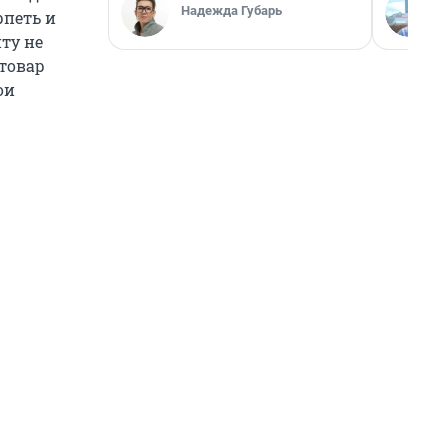
Надежда Губарь
рпеть и
нту не
 товар
ои