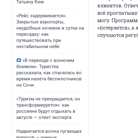
Татьяну Ким
клиентов. Отвеч
всё проглатыват
«Рейс задерживается».
могу. Программа
Закрытые аэропорты,
«потеряется», а
неудобные ночевки и сутки на
пересадку: как
случаются регул
путешествовать при
нестабильном небе
«В переходе с вонючим
бомжом». Туристка
рассказала, как спасалась во
время налета беспилотников
на Сочи
«Туризм не прекращается, он
трансформируется»: как
россияне будут отдыхать в
августе — ответ эксперта
Надвигается волна пугающих
вирусов — ученые