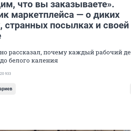
им, что вы заказываете».
ик маркетплейса — о диких
, странных посылках и своей
е
но рассказал, почему каждый рабочий д
 до белого каления
20 933
ариев