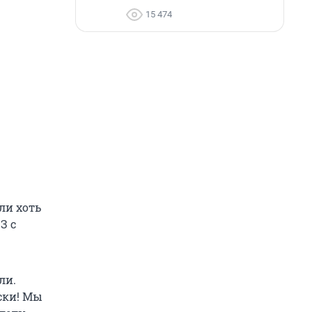
15 474
Или хоть
З с
ли.
ски! Мы