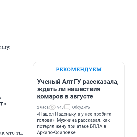
ышу:
РЕКОМЕНДУЕМ
Ученый АлтГУ рассказала,
ждать ли нашествия
д
комаров в августе
т»
2 часа
943
Обсудить
«Нашел Наденьку, а у нее пробита
голова». Мужчина рассказал, как
потерял жену при атаке БПЛА в
ак что ты
Архипо-Осиповке