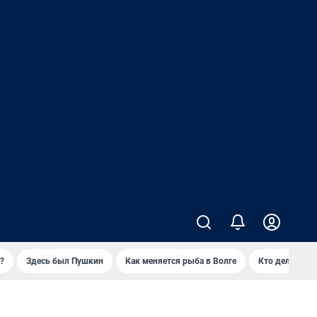
?
Здесь был Пушкин
Как меняется рыба в Волге
Кто делает ск