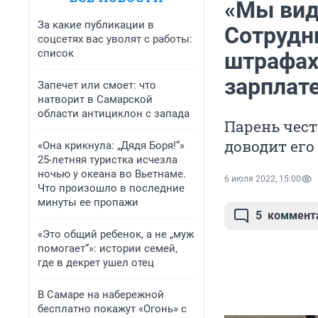
«Мы вид
За какие публикации в
Сотрудн
соцсетях вас уволят с работы:
список
штрафах
зарплат
Запечет или смоет: что
натворит в Самарской
области антициклон с запада
Парень чест
доводит его
«Она крикнула: „Дядя Боря!“»
25-летняя туристка исчезла
ночью у океана во Вьетнаме.
6 июля 2022, 15:00
Что произошло в последние
минуты ее пропажи
5
коммент
«Это общий ребенок, а не „муж
помогает“»: истории семей,
где в декрет ушел отец
В Самаре на набережной
бесплатно покажут «Огонь» с