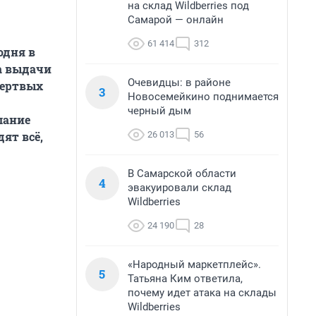
на склад Wildberries под
Самарой — онлайн
61 414
312
одня в
а выдачи
Очевидцы: в районе
мертвых
3
Новосемейкино поднимается
черный дым
лание
26 013
56
ят всё,
В Самарской области
4
эвакуировали склад
Wildberries
24 190
28
«Народный маркетплейс».
5
Татьяна Ким ответила,
почему идет атака на склады
Wildberries