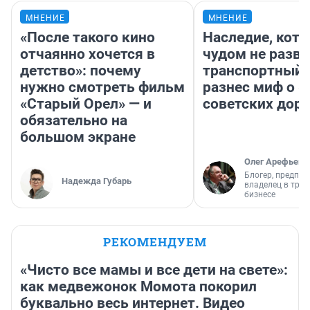
МНЕНИЕ
МНЕНИЕ
«После такого кино
Наследие, кото
отчаянно хочется в
чудом не разва
детство»: почему
транспортный 
нужно смотреть фильм
разнес миф о 
«Старый Орел» — и
советских доро
обязательно на
большом экране
Олег Арефьев
Блогер, предпри
Надежда Губарь
владелец в тра
бизнесе
РЕКОМЕНДУЕМ
«Чисто все мамы и все дети на свете»:
как медвежонок Момота покорил
буквально весь интернет. Видео