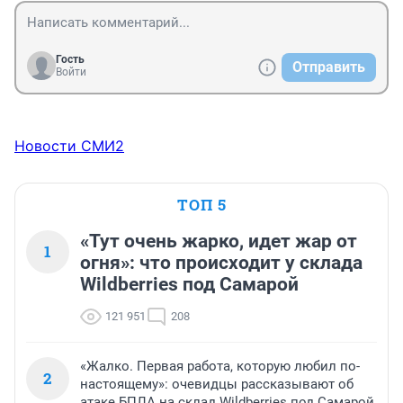
Гость
Отправить
Войти
Новости СМИ2
ТОП 5
«Тут очень жарко, идет жар от
1
огня»: что происходит у склада
Wildberries под Самарой
121 951
208
«Жалко. Первая работа, которую любил по-
2
настоящему»: очевидцы рассказывают об
атаке БПЛА на склад Wildberries под Самарой