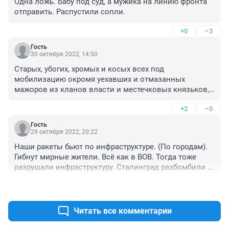
Одна ложь. Бабу под суд, а мужика на линию фронта 
отправить. Распустили сопли.
+0
–3
Гость
30 октября 2022, 14:50
Старых, убогих, хромых и косых всех под 
мобилизацию окромя уехавших и отмазанных 
мажоров из кланов власти и местечковых князьков, 
их нужно сохранить для светлого будущего, рывков и 
+2
–0
прорывов?!
Гость
29 октября 2022, 20:22
Наши ракеты бьют по инфраструктуре. (По городам). 
Гибнут мирные жители. Всё как в ВОВ. Тогда тоже 
разрушали инфраструктуру. Сталинград разбомбили 
полностью. И чем закончилась "та" операция. 
+3
–2
(Барбаросса называлась). Всё повторяется. Только 
названия поменялись. Участие в этом это 
преступление.
Читать все комментарии