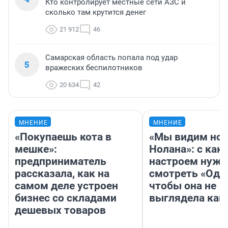
Кто контролирует местные сети АЗС и
сколько там крутится денег
21 912
46
Самарская область попала под удар
5
вражеских беспилотников
20 634
42
МНЕНИЕ
МНЕНИЕ
«Покупаешь кота в
«Мы видим нов
мешке»:
Нолана»: с как
предприниматель
настроем нужн
рассказала, как на
смотреть «Оди
самом деле устроен
чтобы она не
бизнес со складами
выглядела как
дешевых товаров