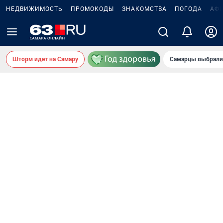
НЕДВИЖИМОСТЬ
ПРОМОКОДЫ
ЗНАКОМСТВА
ПОГОДА
АФ
Шторм идет на Самару
Самарцы выбрали