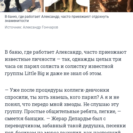
В баню, где работает Александр, часто приезжают отдохнуть
знаменитости
Источник: 
Александр Гончаров
В баню, где работает Александр, часто приезжают
известные личности — так, однажды целых три
часа он парил солиста и солистку известной
группы Little Big и даже не знал об этом.
— Уже после процедуры коллеги-девчонки
спросили, ты хоть знаешь, кого парил? А я и не
понял, что передо мной звезды. Не слушаю эту
группу. Простые общительные ребята, легкие, —
смеется банщик. — Жерар Депардье был с
переводчиком, забавный такой дедушка, песенки
пел, босиком на мороз выходил, как настоящий