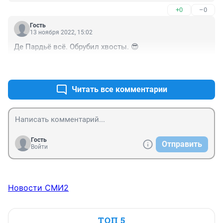
Имей я такое сердце, я бы за свою жизнь,(61 год) мог 
+0
–0
бы и "пропарил бы"..

Обязательно пропарил бы, более 3000 женщин.

Гость
(как это сделал, Хулио Иглесиас(старший).

13 ноября 2022, 15:02
Ох, люблю же я вас. проказницы!...😉

Де Пардьё всё. Обрубил хвосты. 😎
Эх, Шурик!...😁
+0
–0
Читать все комментарии
Гость
Отправить
Войти
Новости СМИ2
ТОП 5