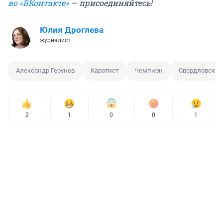
во «ВКонтакте»
— присоединяйтесь!
Юлия Дроглева
журналист
Александр Герунов
Каратист
Чемпион
Свердловская
2
1
0
0
1