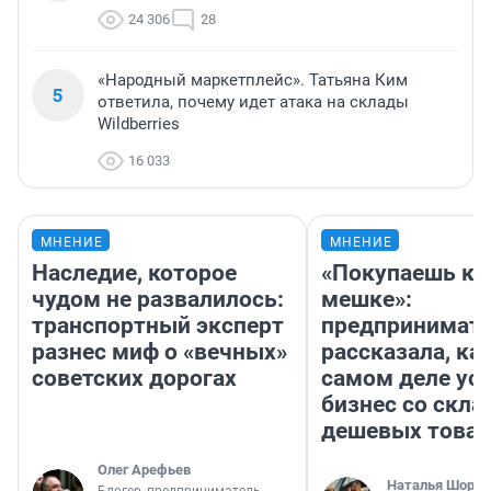
24 306
28
«Народный маркетплейс». Татьяна Ким
5
ответила, почему идет атака на склады
Wildberries
16 033
МНЕНИЕ
МНЕНИЕ
Наследие, которое
«Покупаешь ко
чудом не развалилось:
мешке»:
транспортный эксперт
предпринимат
разнес миф о «вечных»
рассказала, как
советских дорогах
самом деле ус
бизнес со скл
дешевых това
Олег Арефьев
Наталья Шорох