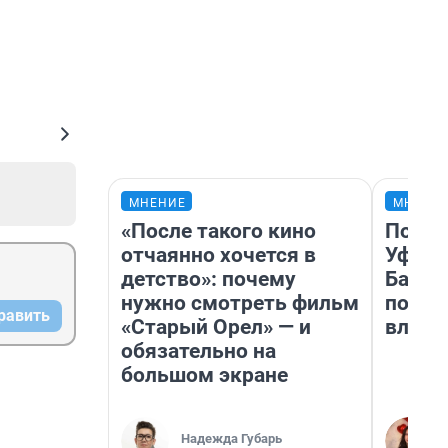
МНЕНИЕ
МНЕНИ
«После такого кино
Почем
отчаянно хочется в
Уфы: 
детство»: почему
Башки
нужно смотреть фильм
побыв
равить
«Старый Орел» — и
влюби
обязательно на
большом экране
Надежда Губарь