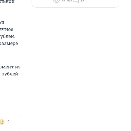
19 189
27
альной
,
ьи.
сячное
рублей.
размере
омент из
н рублей
0