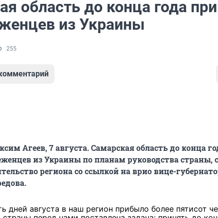
ая область до конца года пр
еженцев из Украины
255
 комментарий
сим Агеев, 7 августа. Самарская область до конца го
еженцев из Украины по планам руководства страны, 
ительство региона со ссылкой на врио вице-губернат
едова.
ть дней августа в наш регион прибыло более пятисот че
страны перед нами поставлена задача: принять до кон