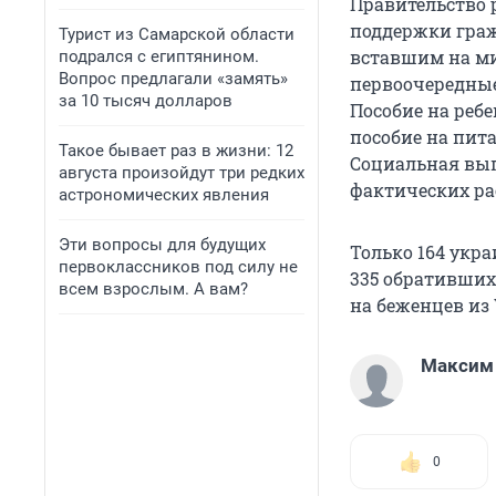
Правительство 
поддержки гра
Турист из Самарской области
вставшим на ми
подрался с египтянином.
Вопрос предлагали «замять»
первоочередные
за 10 тысяч долларов
Пособие на ребе
пособие на пита
Такое бывает раз в жизни: 12
Социальная вып
августа произойдут три редких
фактических ра
астрономических явления
Эти вопросы для будущих
Только 164 укр
первоклассников под силу не
335 обративших
всем взрослым. А вам?
на беженцев из
Максим 
0