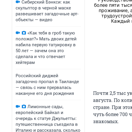
Сибирский Бэнкси: как
более пяти тыс
скульптор в черной маске
проживание, 
развешивает загадочные арт-
трудоустрой
объекты — видео
Каждый 
«Как тебя в гроб такую
положат?» Мать двоих детей
набила первую татуировку в
50 лет — зачем она это
сделала и что отвечает
хейтерам
Российский диджей
загадочно пропал в Таиланде
— связь с ним прервалась
Почти 2,5 тыс у
накануне его дня рождения
августа. По ко
Лимонные сады,
стране. При эт
европейский Байкал и
чуть более 700 
очередь к статуе Джульетты:
знакомых.
путешественница съездила в
Италию и рассказала, сколько