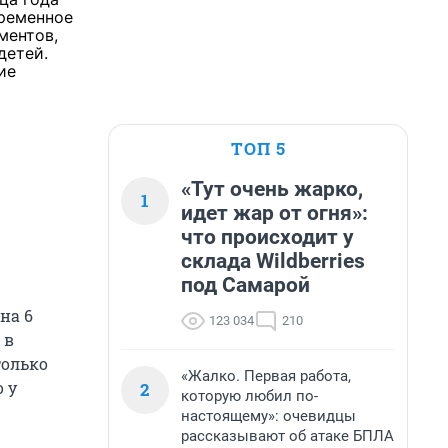
временное
ментов,
детей.
ие
ТОП 5
«Тут очень жарко,
1
идет жар от огня»:
что происходит у
склада Wildberries
под Самарой
на 6
123 034
210
 в
только
«Жалко. Первая работа,
о у
2
которую любил по-
настоящему»: очевидцы
рассказывают об атаке БПЛА