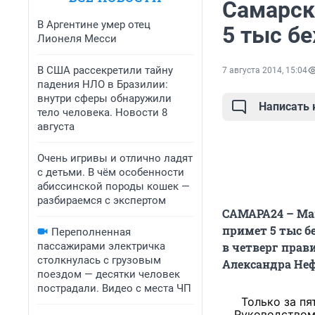
Самарск
В Аргентине умер отец
5 тыс б
Лионеля Месси
В США рассекретили тайну
7 августа 2014, 15:04
падения НЛО в Бразилии:
внутри сферы обнаружили
Написать
тело человека. Новости 8
августа
Очень игривы и отлично ладят
с детьми. В чём особенности
абиссинской породы кошек —
разбираемся с экспертом
САМАРА24 – Мак
примет 5 тыс б
Переполненная
пассажирами электричка
в четверг прав
столкнулась с грузовым
Александра Неф
поездом — десятки человек
пострадали. Видео с места ЧП
Только за пя
Руководством 