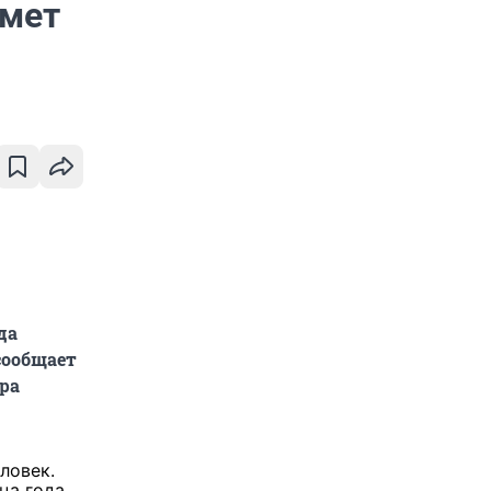
имет
да
сообщает
ора
ловек.
ца года