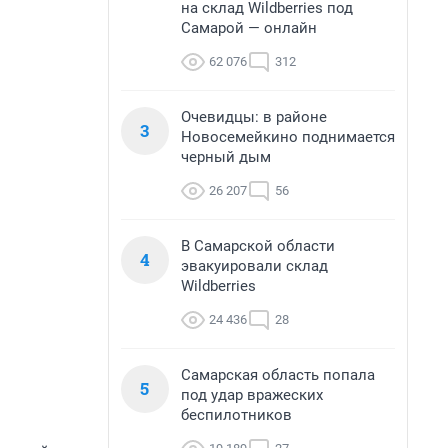
на склад Wildberries под
Самарой — онлайн
62 076
312
Очевидцы: в районе
3
Новосемейкино поднимается
черный дым
26 207
56
В Самарской области
4
эвакуировали склад
Wildberries
24 436
28
Самарская область попала
5
под удар вражеских
беспилотников