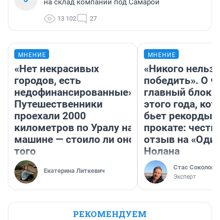
на склад компании под Самарой
13 102
27
МНЕНИЕ
МНЕНИЕ
«Нет некрасивых
«Никого нельз
городов, есть
победить». О ч
недофинансированные».
главный блокб
Путешественники
этого года, ко
проехали 2000
бьет рекорды 
километров по Уралу на
прокате: честн
машине — стоило ли оно
отзыв на «Оди
того
Нолана
Стас Соколов
Екатерина Литкевич
Эксперт
РЕКОМЕНДУЕМ