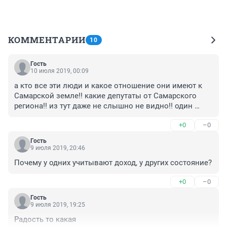
КОММЕНТАРИИ
10
Гость
10 июля 2019, 00:09
а кто все эти люди и какое отношение они имеют к 
Самарской земле!! какие депутаты от Самарского 
региона!! из тут даже не слышно не видно!! один 
Хинштейн за всех работает, только его и видно! он 
+0
–0
вроде депутат в Госдуме от Самарской области!!! или 
не так, а эти просто сидят в Москве места занимают!! 
Гость
если они такие крутые бизнесмены, пусть лучше 
9 июля 2019, 20:46
развивают новые виды бизнеса в стране, что даст 
Почему у одних учитывают доход, у других состояние?
новые рабочие места, или молодежь учат как 
зарабатывать деньги, вон у одного даже сын 
+0
–0
директор завода))) печально все это конечно ((((
Гость
9 июля 2019, 19:25
Радость то какая