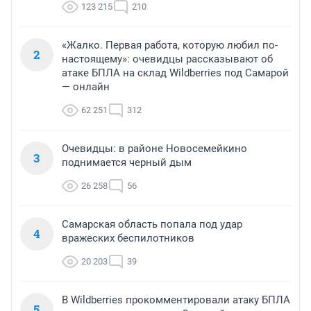
123 215
210
«Жалко. Первая работа, которую любил по-
2
настоящему»: очевидцы рассказывают об
атаке БПЛА на склад Wildberries под Самарой
— онлайн
62 251
312
Очевидцы: в районе Новосемейкино
3
поднимается черный дым
26 258
56
Самарская область попала под удар
4
вражеских беспилотников
20 203
39
В Wildberries прокомментировали атаку БПЛА
5