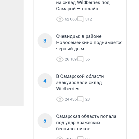
на склад Wildberries под
Самарой — онлайн
62 060
312
Очевидцы: в районе
3
Новосемейкино поднимается
черный дым
26 189
56
В Самарской области
4
эвакуировали склад
Wildberries
24 435
28
Самарская область попала
5
под удар вражеских
беспилотников