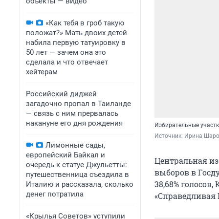
объекты — видео
«Как тебя в гроб такую
положат?» Мать двоих детей
набила первую татуировку в
50 лет — зачем она это
сделала и что отвечает
хейтерам
Российский диджей
загадочно пропал в Таиланде
— связь с ним прервалась
накануне его дня рождения
Избирательные участк
Источник: 
Ирина Шаров
Лимонные сады,
европейский Байкал и
Центральная из
очередь к статуе Джульетты:
выборов в Госду
путешественница съездила в
38,68% голосов,
Италию и рассказала, сколько
денег потратила
«Справедливая Р
«Крылья Советов» уступили