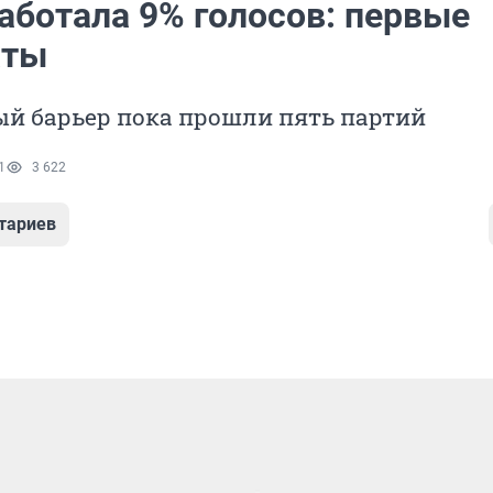
аботала 9% голосов: первые
аты
ый барьер пока прошли пять партий
1
3 622
тариев