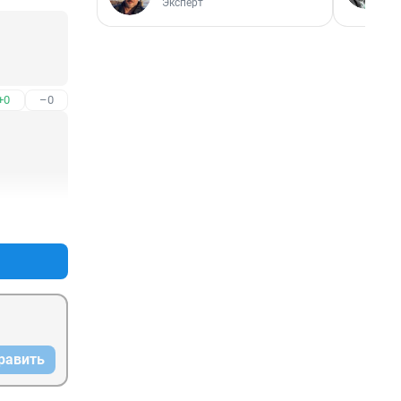
Эксперт
+0
–0
+0
–0
равить