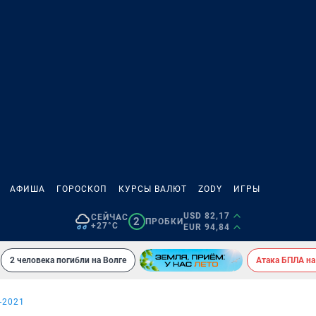
АФИША
ГОРОСКОП
КУРСЫ ВАЛЮТ
ZODY
ИГРЫ
USD 82,17
СЕЙЧАС
2
ПРОБКИ
+27°C
EUR 94,84
2 человека погибли на Волге
Атака БПЛА на
-2021