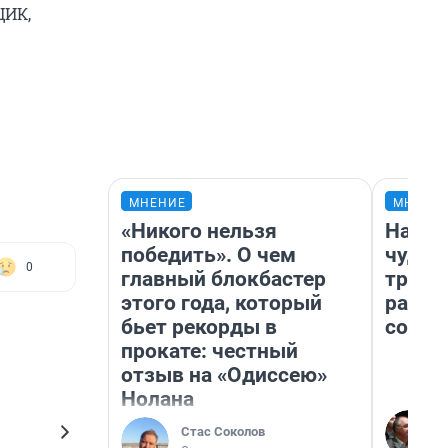
ЦИК,
МНЕНИЕ
МНЕНИ
«Никого нельзя
Насле
победить». О чем
чудом
0
главный блокбастер
транс
этого года, который
разне
бьет рекорды в
совет
прокате: честный
отзыв на «Одиссею»
Нолана
Стас Соколов