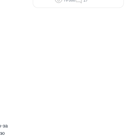
19 066
27
з-за
сю