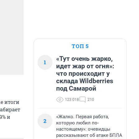
ТОП 5
«Тут очень жарко,
1
идет жар от огня»:
что происходит у
склада Wildberries
под Самарой
123 018
210
е итоги
набирает
9% и
«Жалко. Первая работа,
2
которую любил по-
настоящему»: очевидцы
рассказывают об атаке БПЛА