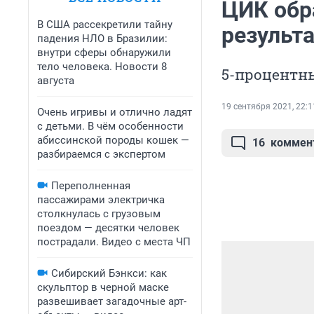
ЦИК обр
В США рассекретили тайну
результ
падения НЛО в Бразилии:
внутри сферы обнаружили
тело человека. Новости 8
5-процентн
августа
19 сентября 2021, 22:1
Очень игривы и отлично ладят
с детьми. В чём особенности
абиссинской породы кошек —
16
коммен
разбираемся с экспертом
Переполненная
пассажирами электричка
столкнулась с грузовым
поездом — десятки человек
пострадали. Видео с места ЧП
Сибирский Бэнкси: как
скульптор в черной маске
развешивает загадочные арт-