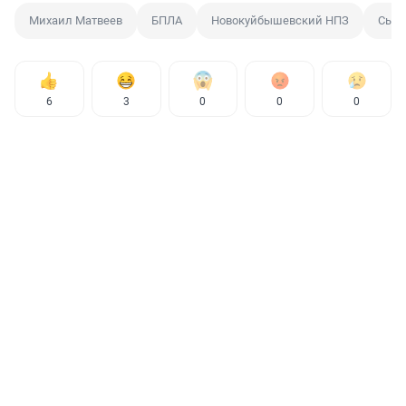
Михаил Матвеев
БПЛА
Новокуйбышевский НПЗ
Сызр
6
3
0
0
0