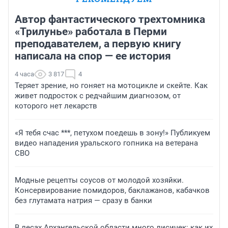
Автор фантастического трехтомника
«Трилунье» работала в Перми
преподавателем, а первую книгу
написала на спор — ее история
4 часа
3 817
4
Теряет зрение, но гоняет на мотоцикле и скейте. Как
живет подросток с редчайшим диагнозом, от
которого нет лекарств
«Я тебя счас ***, петухом поедешь в зону!» Публикуем
видео нападения уральского гопника на ветерана
СВО
Модные рецепты соусов от молодой хозяйки.
Консервирование помидоров, баклажанов, кабачков
без глутамата натрия — сразу в банки
В лесах Архангельской области много лисичек: как их