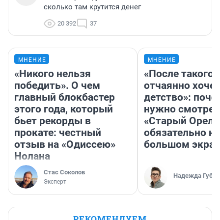
сколько там крутится денег
20 392
37
МНЕНИЕ
МНЕНИЕ
«Никого нельзя
«После такого 
победить». О чем
отчаянно хочет
главный блокбастер
детство»: поче
этого года, который
нужно смотрет
бьет рекорды в
«Старый Орел»
прокате: честный
обязательно на
отзыв на «Одиссею»
большом экра
Нолана
Стас Соколов
Надежда Губар
Эксперт
РЕКОМЕНДУЕМ