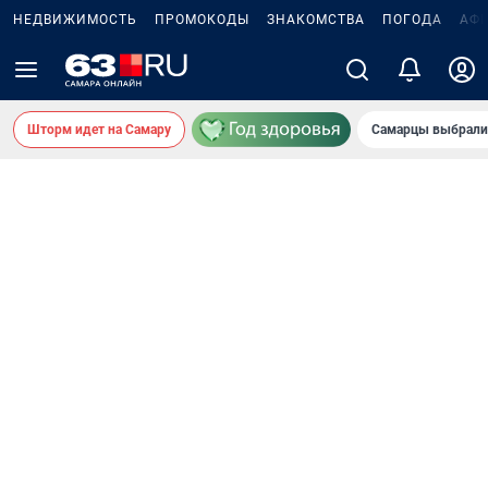
НЕДВИЖИМОСТЬ
ПРОМОКОДЫ
ЗНАКОМСТВА
ПОГОДА
АФ
Шторм идет на Самару
Самарцы выбрали