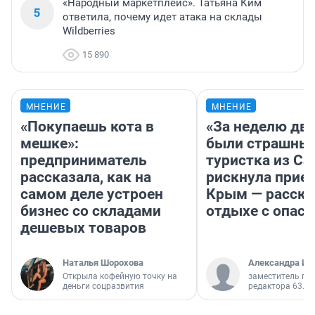
«Народный маркетплейс». Татьяна Ким
5
ответила, почему идет атака на склады
Wildberries
15 890
МНЕНИЕ
МНЕНИЕ
«Покупаешь кота в
«За неделю две
мешке»:
были страшные
предприниматель
туристка из С
рассказала, как на
рискнула приех
самом деле устроен
Крым — расска
бизнес со складами
отдыхе с опас
дешевых товаров
Наталья Шорохова
Александра Ис
Открыла кофейную точку на
заместитель гл
деньги соцразвития
редактора 63.RU