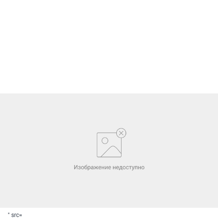
" src=