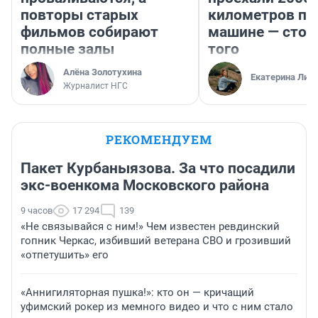
повторы старых
километров по 
фильмов собирают
машине — стои
полные залы
того
Алёна Золотухина
Екатерина Лит
Журналист НГС
РЕКОМЕНДУЕМ
Пакет Курбаныязова. За что посадили
экс-военкома Московского района
9 часов
17 294
139
«Не связывайся с ним!» Чем известен ревдинский
гопник Черкас, избивший ветерана СВО и грозивший
«отпетушить» его
«Аннигиляторная пушка!»: кто он — кричащий
уфимский рокер из мемного видео и что с ним стало