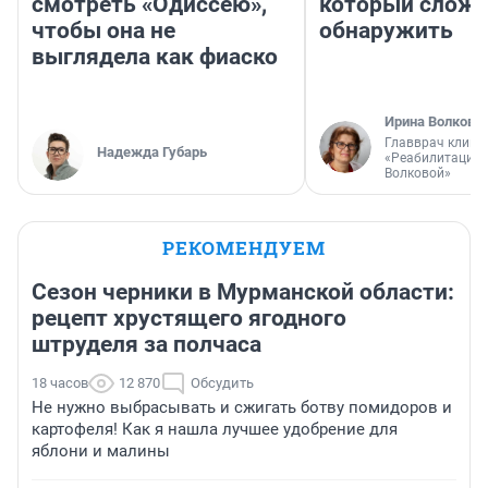
смотреть «Одиссею»,
который слож
чтобы она не
обнаружить
выглядела как фиаско
Ирина Волкова
Главврач клини
Надежда Губарь
«Реабилитация 
Волковой»
РЕКОМЕНДУЕМ
Сезон черники в Мурманской области:
рецепт хрустящего ягодного
штруделя за полчаса
18 часов
12 870
Обсудить
Не нужно выбрасывать и сжигать ботву помидоров и
картофеля! Как я нашла лучшее удобрение для
яблони и малины