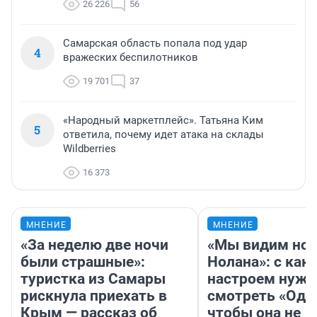
26 226
56
Самарская область попала под удар
4
вражеских беспилотников
19 701
37
«Народный маркетплейс». Татьяна Ким
5
ответила, почему идет атака на склады
Wildberries
16 373
МНЕНИЕ
МНЕНИЕ
«За неделю две ночи
«Мы видим нов
были страшные»:
Нолана»: с как
туристка из Самары
настроем нужн
рискнула приехать в
смотреть «Оди
Крым — рассказ об
чтобы она не