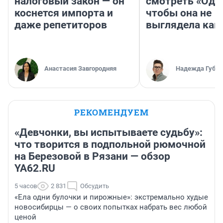
налоговый закон — он
смотреть «Оди
коснется импорта и
чтобы она не
даже репетиторов
выглядела как
Анастасия Завгородняя
Надежда Губар
РЕКОМЕНДУЕМ
«Девчонки, вы испытываете судьбу»:
что творится в подпольной рюмочной
на Березовой в Рязани — обзор
YA62.RU
5 часов
2 831
Обсудить
«Ела одни булочки и пирожные»: экстремально худые
новосибирцы — о своих попытках набрать вес любой
ценой