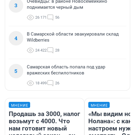
Очевидцы: в районе Новосемейкино
3
поднимается черный дым
26 171
56
В Самарской области эвакуировали склад
4
Wildberries
24 422
28
Самарская область попала под удар
5
вражеских беспилотников
18 499
26
МНЕНИЕ
МНЕНИЕ
Продашь за 3000, налог
«Мы видим нов
возьмут с 4000. Что
Нолана»: с как
нам готовит новый
настроем нужн