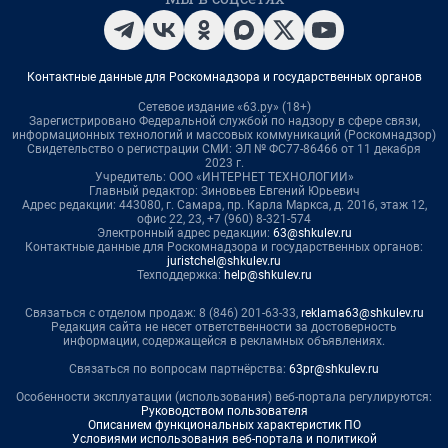
Контактные данные для Роскомнадзора и государственных органов
Сетевое издание «63.ру» (18+)
Зарегистрировано Федеральной службой по надзору в сфере связи,
информационных технологий и массовых коммуникаций (Роскомнадзор)
Свидетельство о регистрации СМИ: ЭЛ № ФС77-86466 от 11 декабря
2023 г.
Учредитель: ООО «ИНТЕРНЕТ ТЕХНОЛОГИИ»
Главный редактор: Зиновьев Евгений Юрьевич
Адрес редакции: 443080, г. Самара, пр. Карла Маркса, д. 201б, этаж 12,
офис 22, 23, +7 (960) 8-321-574
Электронный адрес редакции:
63@shkulev.ru
Контактные данные для Роскомнадзора и государственных органов:
juristchel@shkulev.ru
Техподдержка:
help@shkulev.ru
Связаться с отделом продаж: 8 (846) 201-63-33,
reklama63@shkulev.ru
Редакция сайта не несет ответственности за достоверность
информации, содержащейся в рекламных объявлениях.
Связаться по вопросам партнёрства:
63pr@shkulev.ru
Особенности эксплуатации (использования) веб-портала регулируются:
Руководством пользователя
Описанием функциональных характеристик ПО
Условиями использования веб-портала и политикой