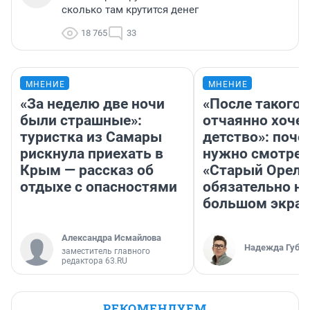
сколько там крутится денег
18 765
33
МНЕНИЕ
МНЕНИЕ
«За неделю две ночи
«После такого 
были страшные»:
отчаянно хочет
туристка из Самары
детство»: поче
рискнула приехать в
нужно смотрет
Крым — рассказ об
«Старый Орел»
отдыхе с опасностями
обязательно на
большом экра
Александра Исмайлова
Надежда Губар
заместитель главного
редактора 63.RU
РЕКОМЕНДУЕМ