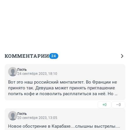
КОММЕНТАРИИ
24
Гость
24 сентября 2023, 18:10
Вот это наш российский менталитет. Во Франции не 
принято так. Девушка может принять приглашение 
попить кофе и позволить расплатиться за неё. Но 
только за кофе. Если парень пригласил в ресторан, то 
+0
–0
не принято соглашаться, если не девушка не 
планирует продолжение. Либо она подилит счёт. По 
Гость
крайней мере всё честно. Никто никого не 
20 сентября 2023, 13:05
обманывает.
Новое обострение в Карабахе....слышны выстрелы....