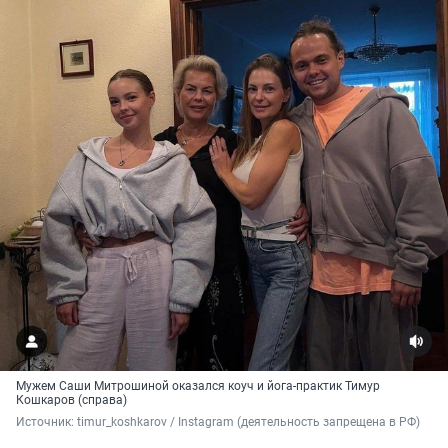
Мужем Саши Митрошиной оказался коуч и йога-практик Тимур
Кошкаров (справа)
Источник: 
timur_koshkarov / Instagram (деятельность запрещена в РФ)