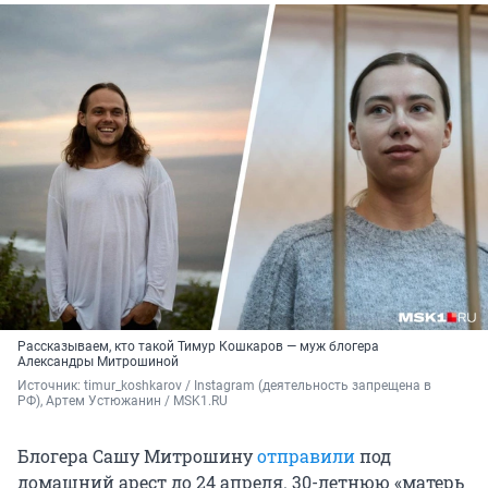
Рассказываем, кто такой Тимур Кошкаров — муж блогера
Александры Митрошиной
Источник: 
timur_koshkarov / Instagram (деятельность запрещена в 
РФ), Артем Устюжанин / MSK1.RU
Блогера Сашу Митрошину
отправили
под
домашний арест до 24 апреля. 30-летнюю «матерь