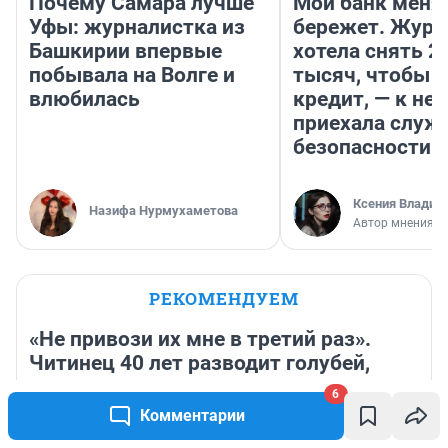
Почему Самара лучше
Мой банк меня
Уфы: журналистка из
бережет. Журн
Башкирии впервые
хотела снять 2
побывала на Волге и
тысяч, чтобы п
влюбилась
кредит, — к не
приехала служ
безопасности
Ксения Владим
Назифа Нурмухаметова
Автор мнения
РЕКОМЕНДУЕМ
«Не привози их мне в третий раз».
Читинец 40 лет разводит голубей,
которые всегда к нему возвращаются
6
Комментарии
16 часов
11 557
11
AI-AINA: Атака на соцсети депутатов, бюджета вузов