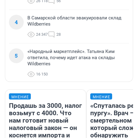
26 118
56
В Самарской области эвакуировали склад
4
Wildberries
24 347
28
«Народный маркетплейс». Татьяна Ким
5
ответила, почему идет атака на склады
Wildberries
16 150
МНЕНИЕ
МНЕНИЕ
Продашь за 3000, налог
«Спуталась реч
возьмут с 4000. Что
пургу». Врач — 
нам готовит новый
смертельном д
налоговый закон — он
который слож
коснется импорта и
обнаружить