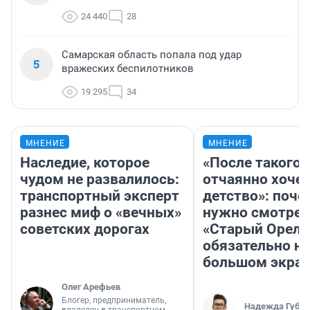
24 440
28
Самарская область попала под удар
5
вражеских беспилотников
19 295
34
МНЕНИЕ
МНЕНИЕ
Наследие, которое
«После такого 
чудом не развалилось:
отчаянно хочет
транспортный эксперт
детство»: поче
разнес миф о «вечных»
нужно смотрет
советских дорогах
«Старый Орел»
обязательно на
большом экра
Олег Арефьев
Блогер, предприниматель,
Надежда Губар