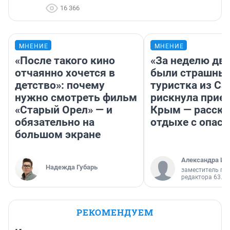
16 366
МНЕНИЕ
МНЕНИЕ
«После такого кино
«За неделю две
отчаянно хочется в
были страшные
детство»: почему
туристка из С
нужно смотреть фильм
рискнула приех
«Старый Орел» — и
Крым — расска
обязательно на
отдыхе с опас
большом экране
Александра Ис
Надежда Губарь
заместитель гл
редактора 63.RU
РЕКОМЕНДУЕМ