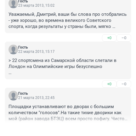
Гость
23 марта 2013, 15:02
Уважаемый, Дмитрий, ваши бы слова про отобрались 
- уже хорошо, во времена великого Советского 
спорта, когда результаты у страны были, мягко 
говоря, не одобрили бы. И, по моему мнению, 
+0
–0
правильно бы сделали. Все таки цель страны на 
олимпиаде не привезти больше всех спортсменов на 
Гость
игры, а завоевать медали.

22 марта 2013, 15:17
> 22 спортсмена из Самарской области слетали в 
О спорте, особенно в Самаре, кроме как в будущем 
Лондон на Олимпийские игры безуспешно

времени не говорят, и делают это уже давно. 
Простите, но если они там выступили, то слетали уже 
+0
–0
успешно. 22 человека, отобравшихся на Олимпиаду, 
это, по-моему, результат, за который можно 
Гость
порадоваться и даже, наверное, сказать спасибо тому 
21 марта 2013, 22:45
же министерству.

Площадки устанавливают во дворах с большим 
Вот еще бы они вспомнили о самом массовом 
количеством "голосов".На такие тихие дворики как 
спорте, беге — побольше соревнований для 
мой (район завода БТЭЦ) всем просто пофигу. Чисто 
любителей, мест для занятий, например, в Дубках...
физически не соберешь бумажек .Был большой 
+0
–0
стадион "Старт",поставили по середине поля ангар.А 