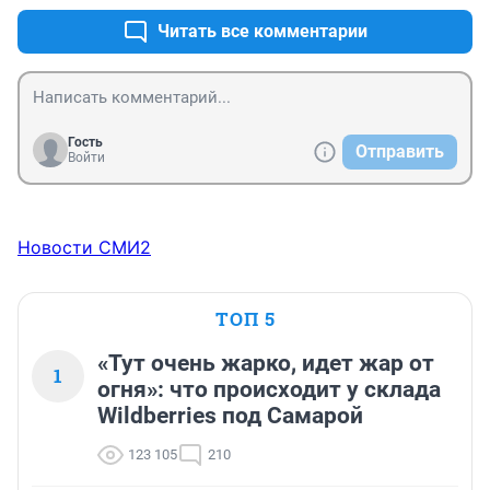
рядом школа!Где теперь бегать детям?есть одна 
футбольная но там корни растут из под земли и 
Читать все комментарии
ворота с ограждением разваливаются...И этот город 
готовится к ЧМ-2018.Стыдно!Хапуги!
Гость
Отправить
Войти
Новости СМИ2
ТОП 5
«Тут очень жарко, идет жар от
1
огня»: что происходит у склада
Wildberries под Самарой
123 105
210