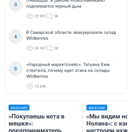
Очевидцы: в районе Новосемейкино
3
поднимается черный дым
25 991
56
В Самарской области эвакуировали склад
4
Wildberries
24 167
28
«Народный маркетплейс». Татьяна Ким
5
ответила, почему идет атака на склады
Wildberries
15 246
МНЕНИЕ
МНЕНИЕ
«Покупаешь кота в
«Мы видим нов
мешке»:
Нолана»: с как
предприниматель
настроем нужн