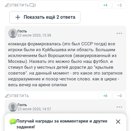
+4
–2
ОТВЕТИТЬ
2
Показать ещё 2 ответа
Гость
23 июля 2020, 15:38
команда формировалась (это был СССР тогда) все 
игроки были из Куйбышева или область. Большим 
исключением был Ворошилов (эвакуированный из 
Москвы). Назвать это можно было наш футбол. и 
стимул был у местных детей дорасти до "крыльев 
советов". на данный момент - это какое это затратное 
недоразумение и позор честное слово. как в цирке - 
весь вечер на арене опилки
+8
–0
ОТВЕТИТЬ
Гость
23 июля 2020, 14:57
Делаем ставки - кто следующий?

Получай награды за комментарии и другие 
Я ставлю на Комбарова
задания!