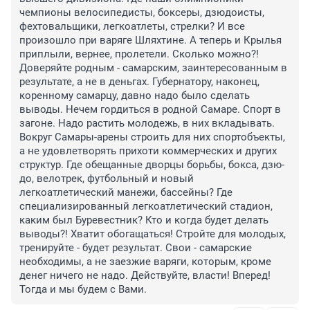
чемпионы велосипедисты, боксеры, дзюдоисты, 
фехтовальщики, легкоатлеты, стрелки? И все 
произошло при варяге Шляхтине. А теперь и Крылья 
приплыли, вернее, пролетели. Сколько можно?! 
Доверяйте родным - самарским, заинтересованным в 
результате, а не в деньгах. Губернатору, наконец, 
коренному самарцу, давно надо было сделать 
выводы. Нечем гордиться в родной Самаре. Спорт в 
загоне. Надо растить молодежь, в них вкладывать. 
Вокруг Самары-арены строить для них спортобъекты, 
а не удовлетворять прихоти коммерческих и других 
структур. Где обещанные дворцы борьбы, бокса, дзю-
до, велотрек, футбольный и новый 
легкоатлетический манежи, бассейны? Где 
специализированный легкоатлетический стадион, 
каким был Буревестник? Кто и когда будет делать 
выводы?! Хватит обогащаться! Стройте для молодых, 
тренируйте - будет результат. Свои - самарские 
необходимы, а не заезжие варяги, которым, кроме 
денег ничего не надо. Действуйте, власти! Вперед! 
Тогда и мы будем с Вами.