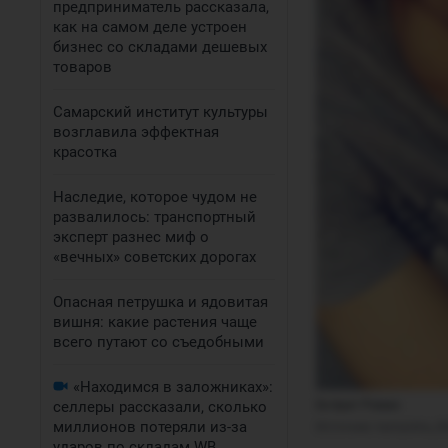
предприниматель рассказала,
как на самом деле устроен
бизнес со складами дешевых
товаров
Самарский институт культуры
возглавила эффектная
красотка
Наследие, которое чудом не
развалилось: транспортный
эксперт разнес миф о
«вечных» советских дорогах
Опасная петрушка и ядовитая
вишня: какие растения чаще
всего путают со съедобными
«Находимся в заложниках»:
селлеры рассказали, сколько
Ее брат Роман
миллионов потеряли из-за
Источник: 
kampisha_if
ударов по складам WB