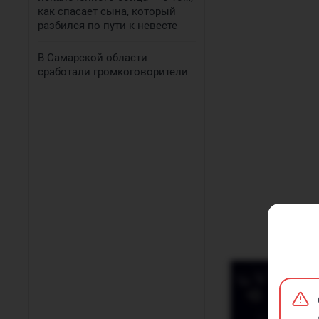
как спасает сына, который
разбился по пути к невесте
В Самарской области
сработали громкоговорители