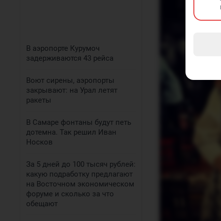
В аэропорте Курумоч
задерживаются 43 рейса
Воют сирены, аэропорты
закрывают: на Урал летят
ракеты
В Самаре фонтаны будут петь
дотемна. Так решил Иван
Носков
За 5 дней до 100 тысяч рублей:
какую подработку предлагают
на Восточном экономическом
форуме и сколько за что
обещают