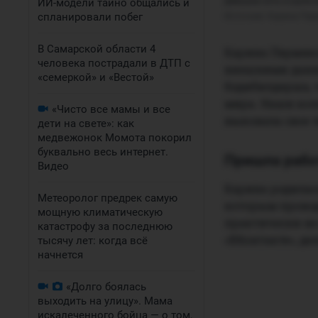
Девушка хоть и ушла и
ИИ-модели тайно общались и
спланировали побег
Источник: 
Карина Перм
В Самарской области 4
Карина Пермяко
человека пострадали в ДТП с
внешними данны
«семеркой» и «Вестой»
бодибилдерша, 
мира. Наши кол
«Чисто все мамы и все
выковала свое т
дети на свете»: как
медвежонок Момота покорил
буквально весь интернет.
Пришла рабо
Видео
Карина родилась
Метеоролог предрек самую
которым провод
мощную климатическую
практически не
катастрофу за последнюю
«ВКонтакте», 
тысячу лет: когда всё
начнется
«Долго боялась
выходить на улицу». Мама
искалеченного бойца — о том,