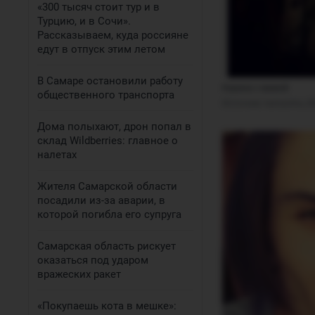
«300 тысяч стоит тур и в
Турцию, и в Сочи».
Рассказываем, куда россияне
едут в отпуск этим летом
В Самаре остановили работу
Карина с мамой
общественного транспорта
Источник: 
kampisha_if
Дома полыхают, дрон попал в
склад Wildberries: главное о
налетах
Жителя Самарской области
посадили из-за аварии, в
которой погибла его супруга
Самарская область рискует
оказаться под ударом
вражеских ракет
«Покупаешь кота в мешке»: