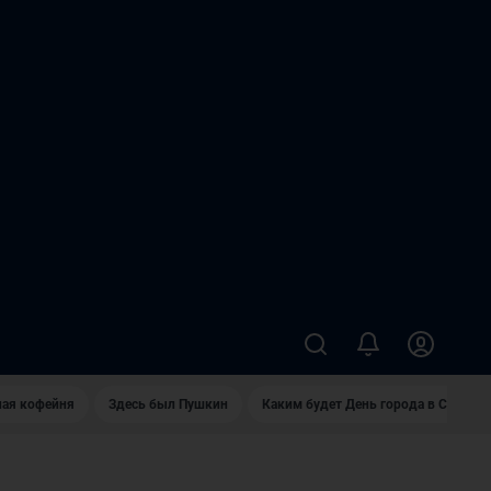
ная кофейня
Здесь был Пушкин
Каким будет День города в Самаре