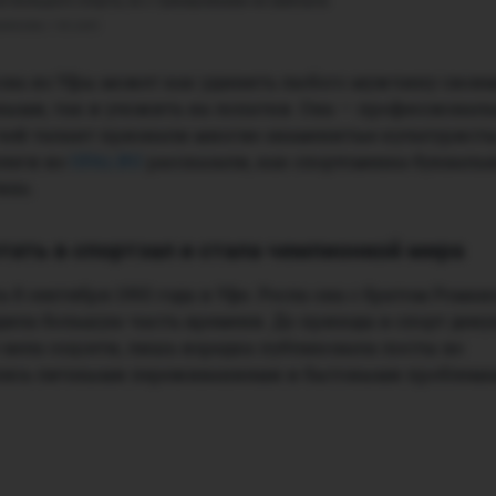
з большого спорта, но с тренировками не завязала
якова / vk.com
ва из Уфы может как удивить любого мужчину свои
ми, так и уложить на лопатки. Она — профессионал
чей талант признали многие знаменитые культуристы 
леги из
UFA1.RU
рассказали, как спортсменка букваль
ело.
тать в спортзал и стала чемпионкой мира
 8 сентября 1993 года в Уфе. Росла она с братом Романо
ила большую часть времени. До прихода в спорт дев
 вела соцсети, лишь изредка публиковала посты во
делясь личными переживаниями и бытовыми проблема