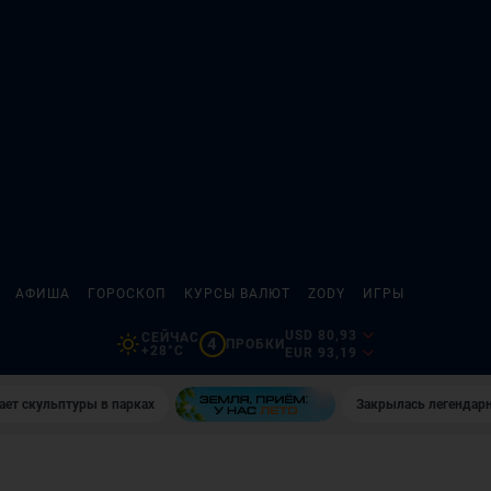
АФИША
ГОРОСКОП
КУРСЫ ВАЛЮТ
ZODY
ИГРЫ
USD 80,93
СЕЙЧАС
4
ПРОБКИ
+28°C
EUR 93,19
ает скульптуры в парках
Закрылась легендар