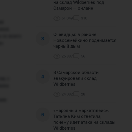
на склад Wildberries под
Самарой — онлайн
61 049
310
ми
ьная
Очевидцы: в районе
со всего
3
Новосемейкино поднимается
но
черный дым
25 887
56
В Самарской области
4
м, с
эвакуировали склад
Wildberries
ушка
24 082
28
ми.
«Народный маркетплейс».
5
Татьяна Ким ответила,
почему идет атака на склады
Wildberries