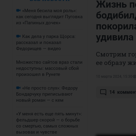
Жизнь п
«Меня бесила моя роль»:
бодибил
как сегодня выглядит Пуговка
из «Папиных дочек»
покорил
удивила
Как дела у парка Щорса:
рассказал и показал
Федорищев — видео
Смотрим го
ее образу ж
Множество сайтов враз стали
недоступны: массовый сбой
произошел в Рунете
10 марта 2024, 15:30
«Не просто слух»: Федору
14
коммен
Бондарчуку приписывают
новый роман — с кем
«У меня есть еще пять минут»:
фельдшер скорой — о борьбе
со смертью, самых сложных
вызовах и чувстве