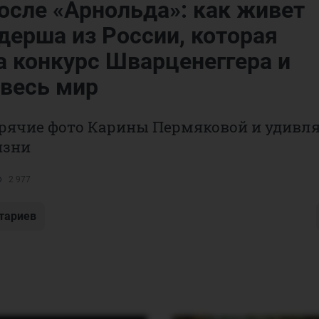
осле «Арнольда»: как живет
дерша из России, которая
а конкурс Шварценеггера и
 весь мир
рячие фото Карины Пермяковой и удивл
изни
2 977
тариев