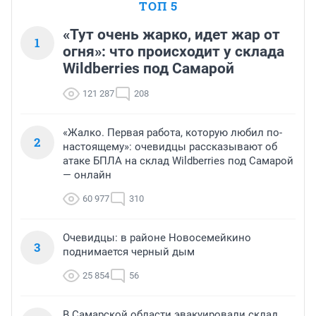
ТОП 5
«Тут очень жарко, идет жар от
1
огня»: что происходит у склада
Wildberries под Самарой
121 287
208
«Жалко. Первая работа, которую любил по-
2
настоящему»: очевидцы рассказывают об
атаке БПЛА на склад Wildberries под Самарой
— онлайн
60 977
310
Очевидцы: в районе Новосемейкино
3
поднимается черный дым
25 854
56
В Самарской области эвакуировали склад