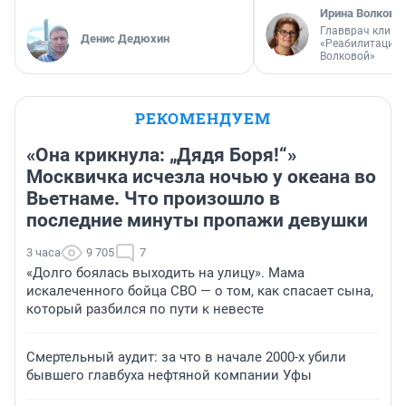
Ирина Волкова
Главврач клини
Денис Дедюхин
«Реабилитация 
Волковой»
РЕКОМЕНДУЕМ
«Она крикнула: „Дядя Боря!“»
Москвичка исчезла ночью у океана во
Вьетнаме. Что произошло в
последние минуты пропажи девушки
3 часа
9 705
7
«Долго боялась выходить на улицу». Мама
искалеченного бойца СВО — о том, как спасает сына,
который разбился по пути к невесте
Смертельный аудит: за что в начале 2000-х убили
бывшего главбуха нефтяной компании Уфы