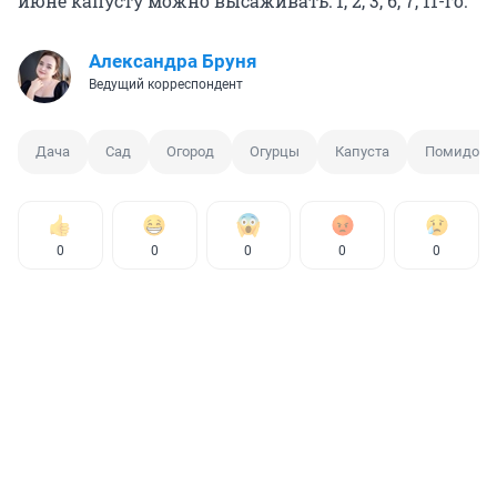
июне капусту можно высаживать: 1, 2, 3, 6, 7, 11-го.
Александра Бруня
Ведущий корреспондент
Дача
Сад
Огород
Огурцы
Капуста
Помидор
0
0
0
0
0