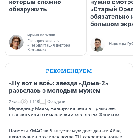
который сложно
нужно смотрет
обнаружить
«Старый Орел»
обязательно на
большом экра
Ирина Волкова
Главврач клиники
Надежда Губар
«Реабилитация доктора
Волковой»
РЕКОМЕНДУЕМ
«Ну вот и всё»: звезда «Дома-2»
развелась с молодым мужем
2 часа
1 148
Обсудить
Медведицу Майю, жившую на цепи в Приморье,
познакомили с гималайским медведем Фиником
Новости ХМАО за 5 августа: муж дает деньги Айзе,
вартовчанин оголился возле ТЦ, откроются новые