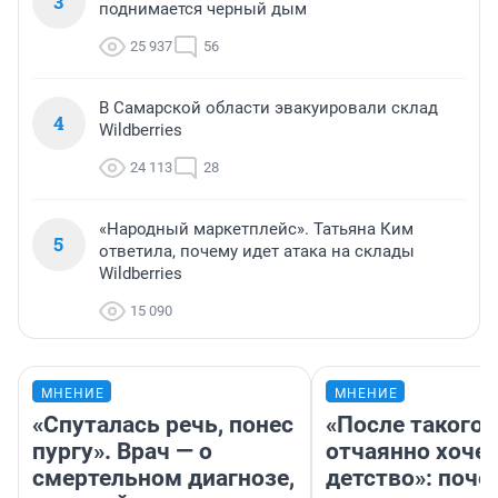
3
поднимается черный дым
25 937
56
В Самарской области эвакуировали склад
4
Wildberries
24 113
28
«Народный маркетплейс». Татьяна Ким
5
ответила, почему идет атака на склады
Wildberries
15 090
МНЕНИЕ
МНЕНИЕ
«Спуталась речь, понес
«После такого 
пургу». Врач — о
отчаянно хочет
смертельном диагнозе,
детство»: поче