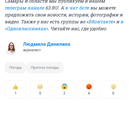
Самары и области мы публикуем в нашем
телеграм-канале
63.RU.
А
в чат-боте
вы можете
предложить свои новости, истории, фотографии и
видео. Также у нас есть группы
во «
ВКонтакте
»
и
в
«Одноклассниках»
. Читайте нас, где удобно.
Людмила Данилина
журналист
Погода
Прогноз погоды
1
0
2
4
0