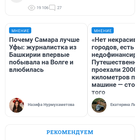
19 106
27
МНЕНИЕ
МНЕНИЕ
Почему Самара лучше
«Нет некрасив
Уфы: журналистка из
городов, есть
Башкирии впервые
недофинансиро
побывала на Волге и
Путешественн
влюбилась
проехали 2000
километров по 
машине — стои
того
Назифа Нурмухаметова
Екатерина Лит
РЕКОМЕНДУЕМ