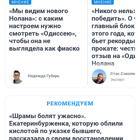
МНЕНИЕ
МНЕНИЕ
«Мы видим нового
«Никого нельз
Нолана»: с каким
победить». О ч
настроем нужно
главный блокб
смотреть «Одиссею»,
этого года, ко
чтобы она не
бьет рекорды 
выглядела как фиаско
прокате: честн
отзыв на «Оди
Нолана
Стас Соколов
Надежда Губарь
Эксперт
РЕКОМЕНДУЕМ
«Шрамы болят ужасно».
Екатеринбурженка, которую облили
кислотой по указке бывшего,
рассказала о своем восстановлении