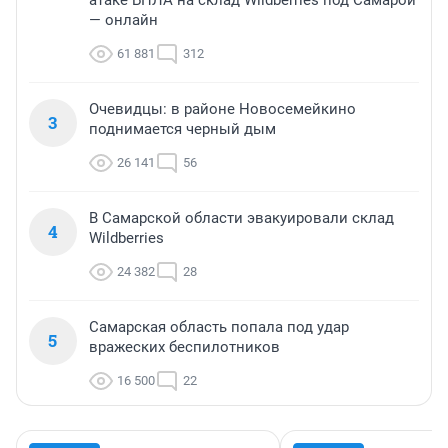
атаке БПЛА на склад Wildberries под Самарой
— онлайн
61 881
312
Очевидцы: в районе Новосемейкино
3
поднимается черный дым
26 141
56
В Самарской области эвакуировали склад
4
Wildberries
24 382
28
Самарская область попала под удар
5
вражеских беспилотников
16 500
22