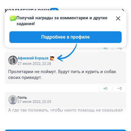
КОММЕНТАРИИ
13
Получай награды за комментарии и другие 
задания!
Гость
28 июля 2022, 08:33
Подробнее в профиле
Губит людей не пиво, губит людей вода!
+0
–0
Афанасий Борщов
27 июля 2022, 22:28
Пролетарии не поймут. Будут пить и курить и собак 
своих приведут.
+0
–0
Гость
27 июля 2022, 22:25
А где так полежать, чтобы никто помощь не оказывал
+0
–0