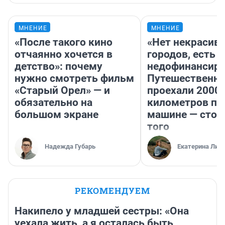
МНЕНИЕ
МНЕНИЕ
«После такого кино
«Нет некрасив
отчаянно хочется в
городов, есть
детство»: почему
недофинансиро
нужно смотреть фильм
Путешественн
«Старый Орел» — и
проехали 2000
обязательно на
километров по 
большом экране
машине — стои
того
Надежда Губарь
Екатерина Лит
РЕКОМЕНДУЕМ
Накипело у младшей сестры: «Она
уехала жить, а я осталась быть