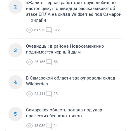
«Жалко. Первая работа, которую любил по-
2
настоящему»: очевидцы рассказывают об
атаке БПЛА на склад Wildberries под Самарой
— онлайн
61 979
312
Очевидцы: в районе Новосемейкино
3
поднимается черный дым
26 166
56
В Самарской области эвакуировали склад
4
Wildberries
24 411
28
Самарская область попала под удар
5
вражеских беспилотников
18 036
24