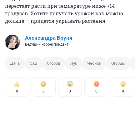
перестает расти при температуре ниже +14
градусов. Хотите получать урожай как можно
дольше — придется укрывать растения.
Александра Бруня
Ведущий корреспондент
Дача
Сад
Огород
Лук
Чеснок
Огурцы
Ка
0
0
0
0
0