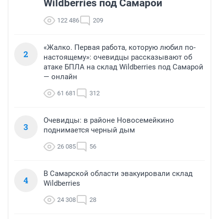
Wildberries под Самарой
122 486
209
«Жалко. Первая работа, которую любил по-
2
настоящему»: очевидцы рассказывают об
атаке БПЛА на склад Wildberries под Самарой
— онлайн
61 681
312
Очевидцы: в районе Новосемейкино
3
поднимается черный дым
26 085
56
В Самарской области эвакуировали склад
4
Wildberries
24 308
28