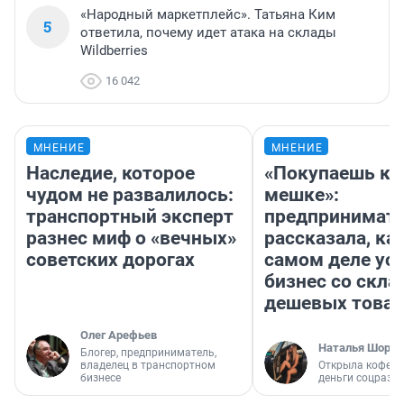
«Народный маркетплейс». Татьяна Ким
5
ответила, почему идет атака на склады
Wildberries
16 042
МНЕНИЕ
МНЕНИЕ
Наследие, которое
«Покупаешь ко
чудом не развалилось:
мешке»:
транспортный эксперт
предпринимат
разнес миф о «вечных»
рассказала, как
советских дорогах
самом деле ус
бизнес со скл
дешевых това
Олег Арефьев
Наталья Шорох
Блогер, предприниматель,
владелец в транспортном
Открыла кофейн
бизнесе
деньги соцразв